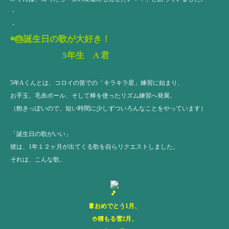
・
・
◉🎂誕生日の歌が大好き！
5年生 A 君
5年Aくんとは、コロイの笛での「キラキラ星」練習に始まり、
お手玉、毛糸ボール、そして棒を使ったリズム練習へ発展。
（飽きっぽいので、短い時間に少しずついろんなことをやっています）
「誕生日の歌がいい」
彼は、1年１２ヶ月が出てくる歌を自らリクエストしました。
それは、こんな歌。
🧧おめでとう1月、
⛄️積もる雪2月、