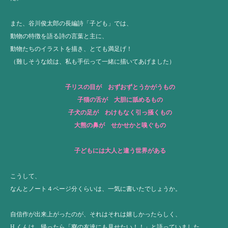
また、谷川俊太郎の長編詩「子ども」では、
動物の特徴を語る詩の言葉と主に、
動物たちのイラストを描き、とても満足げ！
（難しそうな絵は、私も手伝って一緒に描いてあげました）
子リスの目が おずおずとうかがうもの
子猫の舌が 大胆に舐めるもの
子犬の足が わけもなく引っ掻くもの
大熊の鼻が せかせかと嗅ぐもの
子どもには大人と違う世界がある
こうして、
なんとノート４ページ分くらいは、一気に書いたでしょうか。
自信作が出来上がったのが、それはそれは嬉しかったらしく、
H くんは、帰ったら「寮の友達にも見せたい！！」と語っていました。