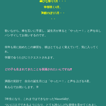
🎎ひな祭り3月・・・
🌸桜咲く4月、
🎏鯉のぼり5月・・
・・
歌いながら、棒を互いに手渡し、誕生月が来ると「やったー！」と声を出し
バンザイしてお祝いするのです。
何年も前に始めたこの練習を、彼はとてもよく覚えていて、気に入ってく
れ、
学園で会うたびにリクエストされます。
どの子も生まれてきたことを祝福されたいんですね❣️
満面の笑顔で 自分の誕生月には「やったー！」と声を上げるA君。
私も心でお祝いします。🥂
5年生になり、これまではできなかったWasserfallが、
ついに1人でできるようになり、とても誇らしげな表情を見せてくれまし