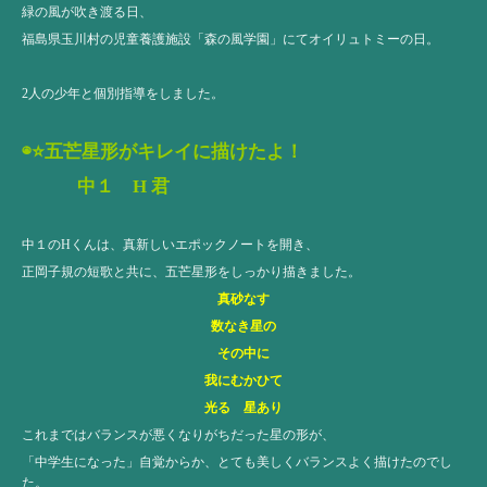
緑の風が吹き渡る日、
福島県玉川村の児童養護施設「森の風学園」にてオイリュトミーの日。
2人の少年と個別指導をしました。
◉⭐️五芒星形がキレイに描けたよ！
中１ H 君
中１のHくんは、真新しいエポックノートを開き、
正岡子規の短歌と共に、五芒星形をしっかり描きました。
真砂なす
数なき星の
その中に
我にむかひて
光る 星あり
これまではバランスが悪くなりがちだった星の形が、
「中学生になった」自覚からか、とても美しくバランスよく描けたのでし
た。