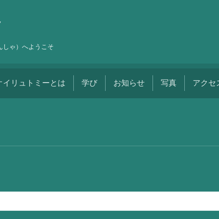
舎
しんしゃ）へようこそ
オイリュトミーとは
学び
お知らせ
写真
アクセ