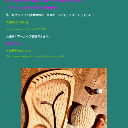
⭐️
『不安げな子・寂しげな子・落ち着きのない子』
子どもと向き合う心が育つ特書勉強会
第三期 オンライン読書勉強会 全８回 5/22よりスタートしました！
▼詳細はこちらを
http://sousinsya.com/info/6737603
大好評！アーカイブ視聴できます。
単発受講可。
▼
自然学校
インスタ
https://www.instagram.com/waldorf_nature_school