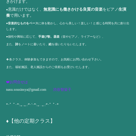
きかけます。
意識だけではなく、
無意識にも働きかける良質の音楽
をピアノ
生演
●
奏
で用います。
●
音楽的なものをベース
に体を動かし、心から美しい！楽しい！と感じる時間を共に創り出
します。
●個性や興味に応じて、
手遊び歌、器楽
（笛やピアノ、ライアーなど）、
また、
詩
をノートに書いたり、
絵
を描いたりもいたします。
🍀各クラス、体験参加もできますので、お気軽にお問い合わせ下さい。
また、福祉施設、老人施設からのご依頼もお受けいたします。
❤️お問合せは
nasu.sousinsya@gmail.com
渋谷智栄子
*･゜ﾟ･*:.｡..｡.:*･'･*:.｡. .｡.:*･゜ﾟ･*
♦️【他の定期クラス】