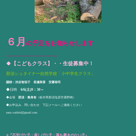
６月
の予定をお知らせします
____________________________
🍀【こどもクラス】・・生徒募集中！
那須シュタイナー自然学校「小中学生クラス」
講師：渋谷智栄子 長瀬美香 安齋裕司
◆日時
6/6(土)9：30～
◆会場
那須・奏身舎
（栃木県那須塩原市鹿野崎）
◆お申込み、問い合わせ 下記メールへご連絡ください
nasu.waldorf@gmail.com
⭐️
『不安げな子・寂しげな子・落ち着きのない子』