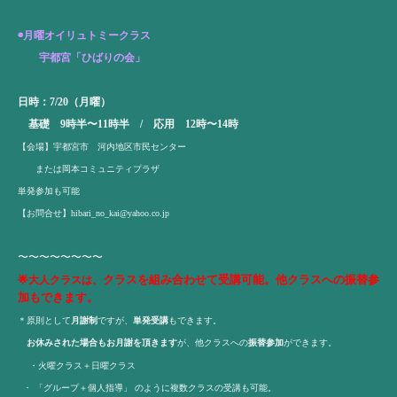
◉
月曜オイリュトミークラス
宇都宮「ひばりの会」
日時：7/20（月曜）
基礎 9時半〜11時半 / 応用 12時〜14時
【会場】宇都宮市 河内地区市民センター
または岡本コミュニティプラザ
単発参加も可能
【お問合せ】
hibari_no_kai@yahoo.co.jp
〜〜〜〜〜〜〜〜
クラスを組み合わせて受講可能。他クラスへの振替参
🌟大人クラスは、
加もできます。
＊原則として
月謝制
ですが、
単発受講
もできます。
お休みされた場合もお月謝を頂きます
が、他クラスへの
振替参加
ができます。
・火曜クラス＋日曜クラス
・ 「グループ＋個人指導」 のように複数クラスの受講も可能。