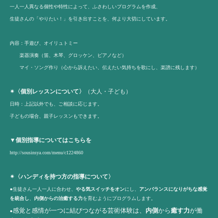
一人一人異なる個性や特性によって、ふさわしいプログラムを作成、
生徒さんの「やりたい！」を引き出すことを、何より大切にしています。
内容：手遊び、オイリュトミー
楽器演奏（笛、木琴、グロッケン、ピアノなど）
マイ・ソング作り（心から訴えたい、伝えたい気持ちを歌にし、楽譜に残します）
✴︎〈個別レッスンについて〉
（大人・子ども）
日時：上記以外でも、ご相談に応じます。
子どもの場合、親子レッスンもできます。
▼個別指導についてはこちらを
http://sousinsya.com/menu/c1224860
✴︎
〈ハンディを持つ方の指導について〉
●生徒さん一人一人に合わせ、
やる気スイッチをオン
にし、
アンバランスになりがちな感覚
を統合し
、
内側からの治癒する力
を育むようにプログラムします。
感覚と感情が一つに結びつながる芸術体験は、
内側
から
癒す力
が働
●