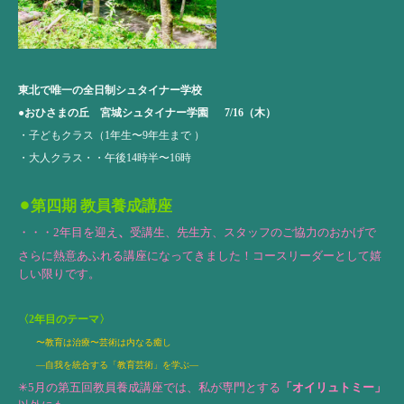
東北で唯一の全日制シュタイナー学校
●
おひさまの丘 宮城シュタイナー学園
7/16
（木）
・子どもクラス（1年生〜9年生まで ）
・大人クラス・・午後14時半〜16時
⚫︎第四期 教員養成講座
・・・2年目を迎え
、
受講生、先生方、スタッフのご協力のおかげで
さらに熱意あふれる講座になってきました！コースリーダーとして嬉
しい限りです。
〈2年目のテーマ〉
〜教育は治療〜芸術は内なる癒し
​―自我を統合する「教育芸術」を学ぶ―​​​
✳︎5月の第五回教員養成講座では、私が専門とする
「オイリュトミー」