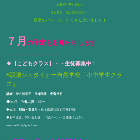
太陽光が差し込むと
雲を貫き 光が輝き始め✨✨
夏至のパワーを、たくさん貰いました！
７月
の予定をお知らせします
____________________________
🍀【こどもクラス】・・生徒募集中！
◉
那須シュタイナー自然学校「小中学生クラ
ス」
講師：渋谷智栄子 長瀬美香 安齋裕司
◆日時
7/4(土)9：30～
◆会場
那須・奏身舎
（栃木県那須塩原市鹿野崎）
◆お申込み、問い合わせ 下記メールへご連絡ください
nasu.waldorf@gmail.com