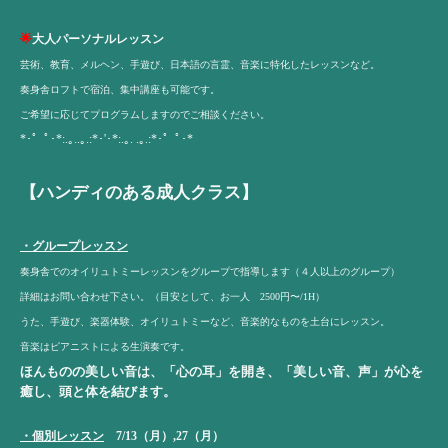
🌟
大人パーソナルレッスン
芸術、教育、メルヘン、手遊び、日本語の言霊、音楽に特化したレッスンなど。
奏身舎ロフトで宿泊、集中講座も可能です。
ご希望に応じてプログラムしますのでご相談ください。
*･゜ﾟ･*:.｡..｡.:*･'･*:.｡. .｡.:*･゜ﾟ･*
【ハンディのある成人クラス】
・グループレッスン
奏身舎でのオイリュトミーレッスンをグループで指導します（４人以上のグループ）
詳細はお問い合わせ下さい。（目安として、お一人 2500円〜/1H）
うた、手遊び、楽器体験、オイリュトミーなど、音楽的なものを土台にレッスン。
音楽はピアニストによる生演奏です。
ほんものの美しい音は、「心の耳」を開き、「美しい音、声」が心を
癒し、頭と体を結びます。
・個別レッスン
7/13（月）,27（月）