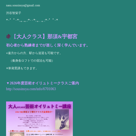
nasu.sousinsya@gmail.com
渋谷智栄子
*･゜ﾟ･*:.｡..｡.:*･･*:.｡. .｡.:*･゜ﾟ･*
🍇
【
大人クラス】那須&宇都宮
初心者から熟練者までが楽しく深く学んでいます。
⭐︎遠方からの方、駅から送迎も可能です。
（奏身舎ロフトでの宿泊も可能）
⭐︎
単発受講もできます。
▼2026年度芸術オイリュトミークラスご案内
http://sousinsya.com/info/6701063