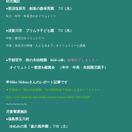
幼児施設
●那須塩原市 創造の森保育園 7/1（水）
年少・年中・年長児のオイリュトミー
●須賀川市 プリムラ子ども園 7/2（木）
午前：園児のオイリュトミー
午後：先生方の研修「人となるまで」オイリュトミーと講義
●宇都宮市 柿の木幼稚園
6/24（水
）
無事終了しました！
オイリュトミー教室&鑑賞会 （年中・年長・未就園児親子）
🌟
Miho Shibue
さんのレポート記事です
▼宇都宮の「柿の木幼稚園」での渋谷智栄子先生によるオイリュトミー
https://www.facebook.com/chieko.sibutani.1/posts/1964173307625889
〜〜〜〜〜〜
児童養護施設
●福島県玉川村
ゆめみの里「森の風学園 」7/18（土）