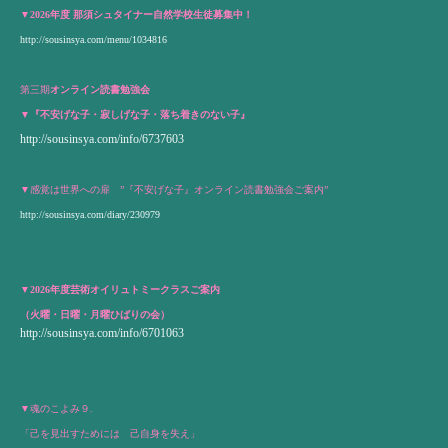
▼
2026年度 那須シュタイナー自然学校生徒募集中！
http://sousinsya.com/menu/1034816
第三期
オンライン読書勉強会
▼『不安げな子・寂しげな子・落ち着きのない子』
http://sousinsya.com/info/6737603
▼
感覚は世界への扉 ”『不安げな子』オンライン読書勉強会ご案内”
http://sousinsya.com/diary/230979
▼2026年度芸術オイリュトミークラスご案内
（火曜・日曜・月曜ひばりの会）
http://sousinsya.com/info/6701063
▼
魂のこよみ９.
「己を見出すためには 己自身を失え」