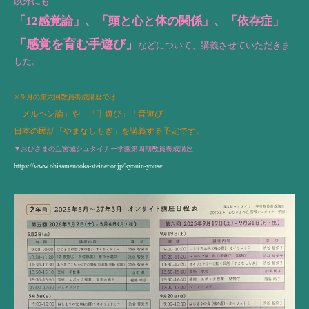
以外にも
「12感覚論」、
「頭と心と体の関係」、「依存症」
「感覚を育む手遊び」
などについて、講義させていただきま
した。
✳︎９月の第六回教員養成講座では
「メルヘン論」や 「手遊び」「音遊び」
日本の民話「やまなしもぎ」を講義する予定です。
▼おひさまの丘宮城シュタイナー学園第四期教員養成講座
https://www.ohisamanooka-steiner.or.jp/kyouin-yousei