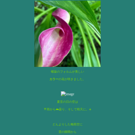
螺旋のフォルムが美しい
カラー
の花が咲きました。
夏至の日の空は
☔️雨から☁️曇り、そして晴天に。☀️
どんよりした梅雨空に
雲の隙間から