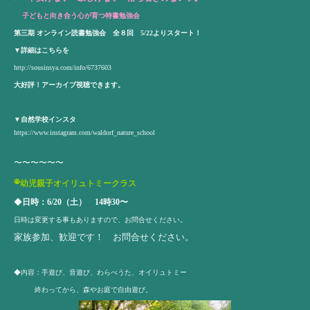
子どもと向き合う心が育つ特書勉強会
第三期 オンライン読書勉強会 全８回 5/22よりスタート！
▼詳細はこちらを
http://sousinsya.com/info/6737603
大好評！アーカイブ視聴できます。
▼
自然学校
インスタ
https://www.instagram.com/waldorf_nature_school
〜〜〜〜〜〜
◉
幼児親子オイリュトミークラス
◆
日時：6/20（土） 14時30〜
日時は変更する事もありますので、お問合せください。
家族参加、歓迎です！ お問合せください。
◆内容：手遊び、音遊び、わらべうた、オイリュトミー
終わってから、森やお庭で自由遊び。