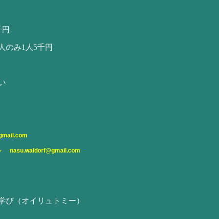
千円
人のみ1人5千円
い
gmail.com
ール
nasu.waldorf@gmail.com
学び（オイリュトミー）