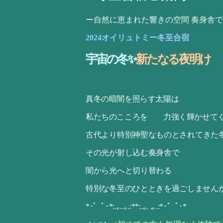
ー自然に恵まれた響きの空間 奏身舎
2024オイリュトミー冬至合宿
宇宙
の
冬✨
新
たなる
夜明
け
真冬の暗闇を照らす太陽は
私たちのこころを
力強く輝かせて
古代より特別神聖なものと
されてきた
その光が射し込む奏身舎で
闇から光へと切り替わる
特別な冬至のひとときを過ごしません
*･゜ﾟ･*:.｡..｡.:**:.｡. .｡.:*･゜ﾟ･*