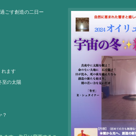
で過ごす創造の二日ー
くれます
冬至の太陽
か？