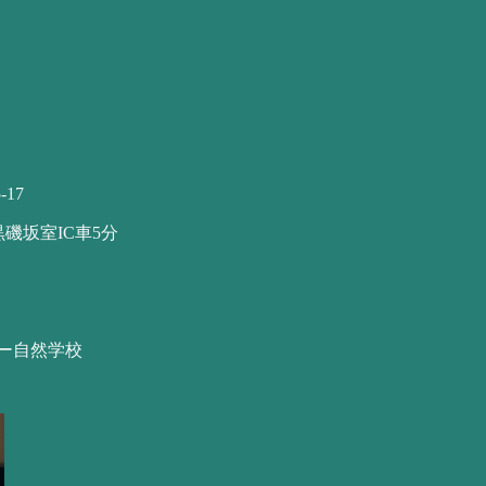
-17
黒磯坂室IC車5分
ー自然学校