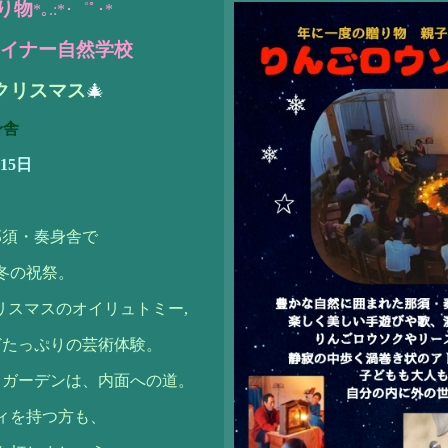
り物
*｡.:*･゜ﾟ･*
イナー自然学校
クリスマス
🎄
身舎
~15日
那須・奏身舎で
冬の祝祭。
リスマスのオイリュトミー,
どたっぷりの芸術体験。
トガーデンは、内面への道。
ィを持つ方も、