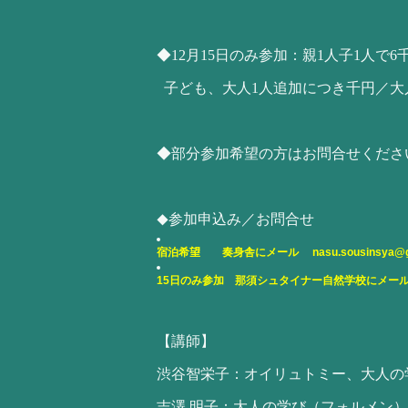
◆12月15日のみ参加：親1人子1人で6
子ども、大人1人追加につき千円／大
◆部分参加希望の方はお問合せくださ
参加申込み／お問合せ
◆
宿泊希望 奏身舎にメール
nasu.sousinsya@
15日のみ参加 那須シュタイナー自然学校にメ
【講師】
渋谷智栄子：オイリュトミー、大人の
吉澤 明子：大人の学び（フォルメン）