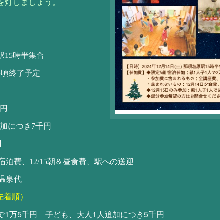
を灯しましょう。
原駅15時半集合
半頃終了予定
万円
つき7千円
円
泊費、12/15朝＆昼食費、駅への送迎
、温泉代
先着順）
1
5
1
5
で
万
千円 子ども、大人
人追加につき
千円