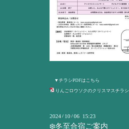
▼チラシPDFはこちら
りんごロウソクのクリスマスチラシ2412
2024
10
06 15:23
/
/
❄️冬至合宿ご案内