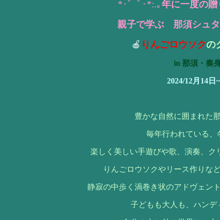
*･゜ﾟ･*:.｡
年に一度の贈
親子で学ぶ 那須シュタ
🍎
りんごロウソク
の
in 那須・奏
2024/12月14日
豊かな自然に囲まれた
毎年行われている、
楽しく美しい手遊びや歌、演奏、ク
りんごロウソクやリース作りな
静寂の中歩く渦巻き状のアドヴェン
子どもも大人も、ハンデ