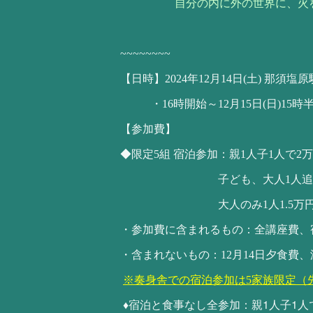
自分の内に外の世界に、火
~~~~~~~~
【日時】2024年12月14日(土) 那須塩
・16時開始～12月15日(日)15時
【参加費】
◆限定5組 宿泊参加：親1人子1人で2
子ども、大人1人追加に
大人のみ1人1.5万
・参加費に含まれるもの：全講座費、宿
・含まれないもの：12月14日夕食費
※奏身舎での宿泊参加は5家族限定（
♦
1
1
宿泊と食事なし全参加：親
人子
人