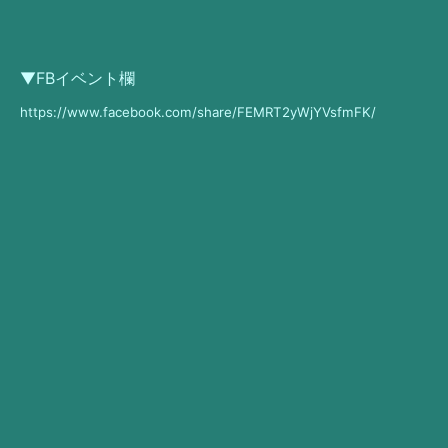
▼FBイベント欄
https://www.facebook.com/share/FEMRT2yWjYVsfmFK/