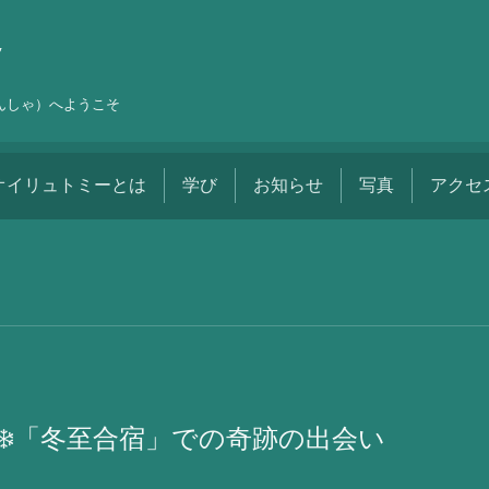
舎
しんしゃ）へようこそ
オイリュトミーとは
学び
お知らせ
写真
アクセ
❄️「冬至合宿」での奇跡の出会い