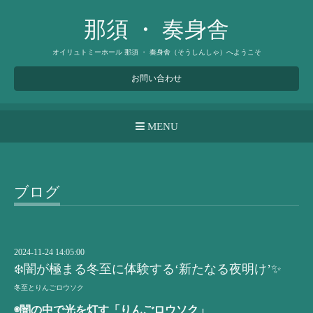
那須 ・ 奏身舎
オイリュトミーホール 那須 ・ 奏身舎（そうしんしゃ）へようこそ
お問い合わせ
MENU
ブログ
2024-11-24 14:05:00
❄️闇が極まる冬至に体験する‘新たなる夜明け’✨
冬至とりんごロウソク
◉闇の中で光を灯す「りんごロウソク」