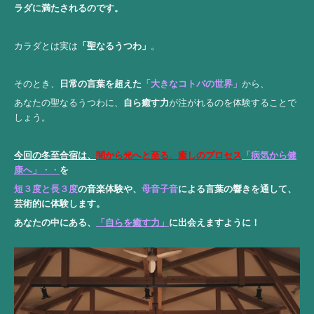
ラダに満たされるのです。
カラダとは実は
「聖なるうつわ」
。
そのとき、
日常の
言葉を超えた
「大きなコトバの世界」
から、
あなたの聖なるうつわに、
自ら癒す力
が注がれるのを体験することで
しょう。
今回の冬至合宿は、
闇から光へと至る、癒しのプロセス
「病気から健
康へ」・・
を
短３度と長３度
の音楽体験や、
母音子音
による言葉の響きを通して、
芸術的に体験します。
あなたの中にある、
「自らを癒す力」
に出会えますように！