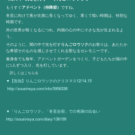
もうすぐ
アドベント（待降節）
ですね。
冬至に向けて夜が次第に長くなってゆく、寒くて暗い時期は、特別な
時期です。
外の世界が暗くなるにつれ、内側の心の中に小さな光が生まれるよ
う。
そのように、闇の中で光を灯す
りんごロウソク
のお祭りは、あたたか
な希望そのものを感じさせてくれる聖なるセレモニーです。
奏身舎でも毎年、アドベントガーデンをつくり、子どもたちが渦の中
に1人ずつ入り、光を灯しています。
詳しくはこちらを
▼
12/14,15
【告知】りんごロウソクのクリスマス
http://sousinsya.com/info/5956338
▼「りんごロウソク」「冬至合宿」での奇跡の出会い
http://sousinsya.com/diary/136199