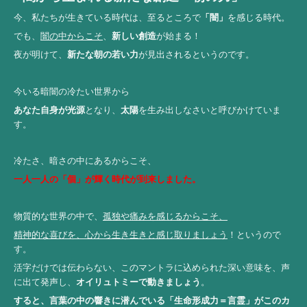
今、私たちが生きている時代は、至るところで
「闇」
を感じる時代。
でも、
闇の中からこそ
、
新しい創造
が始まる！
夜が明けて、
新たな朝の若い力
が見出されるというのです。
今いる暗闇の冷たい世界から
あなた自身が光源
となり、
太陽
を生み出しなさいと呼びかけていま
す。
冷たさ、暗さの中にあるからこそ、
一人一人の「個」が輝く時代が到来しました。
物質的な世界の中で、
孤独や痛みを感じるからこそ、
精神的な喜びを、心から生き生きと感じ取りましょう
！というので
す。
活字だけでは伝わらない、
このマントラに込められた深い意味を、声
に出て発声し、
オイリュトミーで動きましょう
。
すると、言葉の中の響きに潜んでいる
「生命形成力＝言霊」がこのカ