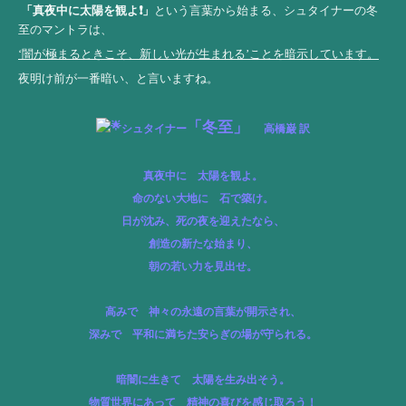
「真夜中に太陽を観よ❗️」
という言葉から始まる、シュタイナーの冬
至のマントラは、
‘闇が極まるときこそ、新しい光が生まれる’ことを暗示しています。
夜明け前が一番暗い、と言いますね。
「冬至」
シュタイナー
高橋巌 訳
真夜中に 太陽を観よ。
命のない大地に 石で築け。
日が沈み、死の夜を迎えたなら、
創造の新たな始まり、
朝の若い力を見出せ。
高みで
神々の永遠の言葉が開示され、
深みで
平和に満ちた安らぎの場が守られる。
暗闇に生きて
太陽を生み出そう。
物質世界にあって
精神の喜びを感じ取ろう！