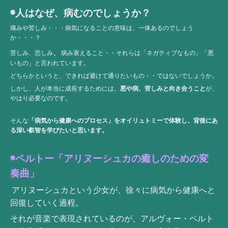
◉人はなぜ、病むのでしょうか？
痛みや苦しみ・・・病気になることの意味は、一体あるのでしょう
か・・・？
、
苦しみ、悲しみ
病み衰えること・・それらは「ネガティブなもの」「悪
いもの」と言われています。
どちらかというと、できれば避けて通りたいもの・・ではないでしょうか。
しかし、人が本当に成長するためには、
悪や病、苦しみと向き合うこと
が、
やはり必要なのです。
そんな
「病気から健康へのプロセス」をオイリュトミーで体験し、背後にあ
る深い叡智を学びたいと思います。
◉ペルトー「アリヌーシュカの癒しのための変
奏曲」
アリヌーシュカという少女が、徐々に
病気から健康へと
回復していく過程。
それが音楽で表現されているのが、アルヴォー・ペルト