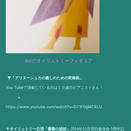
durの
オイリュトミー
フィギュア
▼
「アリヌーシュカの癒しのための変奏曲」
You Tubeで演奏しているのは１０歳のピアニストさん！
↓
https://www.youtube.com/watch?v=D71F0gMCRLU
▼
オイリュトミー公演「薔薇の波紋」
2014年11月30日奏身舎 5周年記