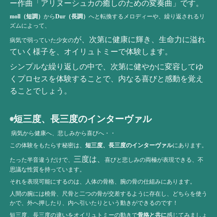
ー作曲「アリヌーシュカの癒しのための変奏曲」です。
moll（短調）
から
Dur（長調）
へと転換するメロディーや、繰り返されるリ
ズムによって、
が、次第に健康に輝き、生命力に溢れ
病気で弱っていた少女の
ていく様子を、オイリュトミーで体験します。
シンプルな繰り返しの中で、次第に健やかに変容してゆ
くプロセスを体験することで、内なる喜びと感動を覚え
ることでしょう。
短三度、長三度のインターヴァル
◉
病気から健康へ、悲しみから喜びへ・・
この体験をもたらす秘密は、
短三度、長三度のインターヴァル
にあります。
三度は、
たった半音違うだけで、
喜びと悲しみの両極が表現できる、不
思議な性質を持っています。
それを表現可能にするのは、人体の骨格、腕の骨の仕組みにあります。
人間の腕には橈骨、尺骨と二つの骨が交差するように存在し、どちらを使う
かで、外へ押したり、内へ引いたりという動きができるのです！
短三度、長三度の違いをオイリュトミーの動きで
骨格と共に
感じてみましょ