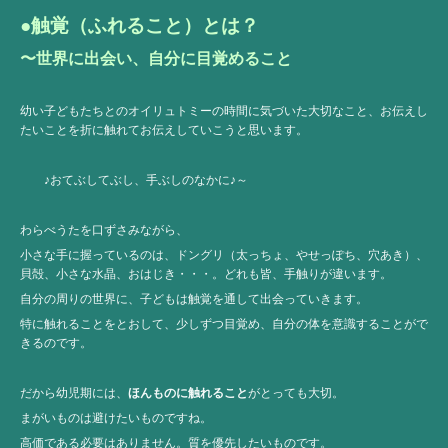
●触覚（ふれること）とは？
〜世界に出会い、自分に目覚めること
幼い子どもたちとのオイリュトミーの時間に気づいた大切なこと、お伝えし
たいことを折に触れてお伝えしていこうと思います。
♪おてぶしてぶし、手ぶしのなかに♪～
わらべうたを口ずさみながら、
小さな手に握っているのは、ドングリ（太っちょ、やせっぽち、穴あき）、
貝殻、小さな水晶、おはじき・・・。どれも皆、手触りが違います。
自分の周りの世界に、子どもは触覚を通して出会っていきます。
特に触れることをとおして、少しずつ目覚め、自分の体を意識することがで
きるのです。
だから幼児期には、
ほんものに触れること
がとっても大切。
まがいものは避けたいものですね。
高価である必要はありません。質を優先したいものです。