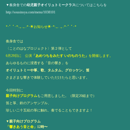
▼奏身舎での
幼児親子オイリュトミークラス
についてはこちらを
http://sousinsya.com/menu/1038101
*･゜ﾟ･*:.｡..｡.:*･🌟お知らせ🌟･*:.｡. .｡.:*･゜ﾟ･*
奏身舎では
〈ことのはなプロジェクト〉第２弾として
6月29日に 公演
「あめつちをみたす いのちのうた」
を開催します。
あらゆるものに浸透する「音の響き」を
オイリュトミーや箏、歌、タムタム、グロッケン、笛
さまざまな響きで体験していただけたらと思います。
今回特別に
親子向けプログラム
もご用意しました。（限定20組まで）
笛と箏、鈴のアンサンブル、
珍しい二十五絃の箏に触れ、奏でることもできますよ！
▼親子向けプログラム
「響きあう音と命」
12時〜