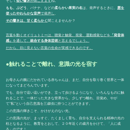
そして
堅い響き
が聞こえます
ね。
もも、ぶどう
、バナナ、などの
柔らかい果実の名
は、発声するときに、
唇を
使ったやわらかな音声
で発声し
、
その響きは、甘く柔らかく
聞こえませんか？
言葉を動くオイリュトミーは、聴覚と触覚、視覚、運動感覚などを
「発音体
感」
を通して、
統合する身体芸術
と言えるでしょう。
だから、目に見えない言葉の生命が実感できるのです。
●触れることで離れ、意識の光を宿す
お母さんの腕にだかれている赤ちゃんは、まだ、自分を取り巻く世界と一体
になってまどろんでいます。
でも、自分で這い這いができ、立って歩けるようになり、いろんなものに触
れることで、一体だった大きな世界から、少しずつ離れ、目覚め、やが
て“私”という自己意識を三歳頃に持つことができます。
この意識の輝きこそ、かけがえのない光。
この意識の光が、まっすぐ、たくましく育ち、自分を支えられる精神の光の
柱となるように、教育をとおして、２０年近くの歳月をかけて、「人に成
る」のです！