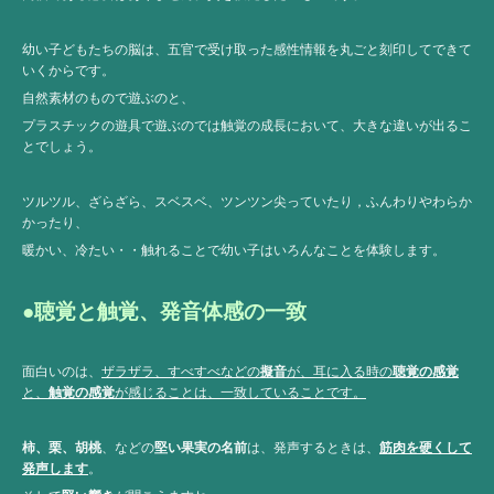
幼い子どもたちの脳は、五官で受け取った感性情報を丸ごと刻印してできて
いくからです。
自然素材のもので遊ぶのと、
プラスチックの遊具で遊ぶのでは触覚の成長において、大きな違いが出るこ
とでしょう。
ツルツル、ざらざら、スベスベ、ツンツン尖っていたり，ふんわりやわらか
かったり、
暖かい、冷たい・・触れることで幼い子はいろんなことを体験します。
●聴覚と触覚、発音体感の一致
面白いのは、
ザラザラ、すべすべなどの
擬音
が、耳に入る時の
聴覚の感覚
と、
触覚の感覚
が感じることは、一致していることです。
柿、栗、胡桃
、などの
堅い果実の名前
は、発声するときは、
筋肉を硬くして
発声します
。