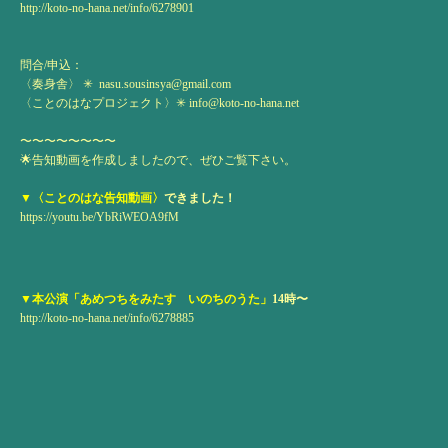
http://koto-no-hana.net/info/6278901
問合/申込：
〈奏身舎〉 ✳︎
nasu.sousinsya@gmail.com
〈ことのはなプロジェクト〉✳︎
info@koto-no-hana.net
〜〜〜〜〜〜〜〜
🌟告知動画を作成しましたので、ぜひご覧下さい。
▼〈ことのはな告知動画〉
できました！
https://youtu.be/YbRiWEOA9fM
▼本公演「あめつちをみたす いのちのうた」
14時〜
http://koto-no-hana.net/info/6278885