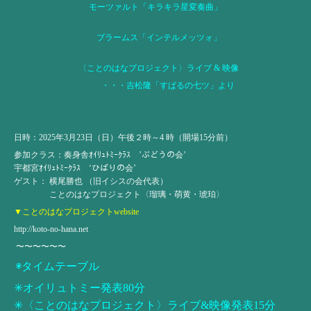
モーツァルト「キラキラ星変奏曲」
ブラームス「インテルメッツォ」
〈ことのはなプロジェクト〉ライブ & 映像
・・・吉松隆「すばるの七ツ」より
日時：2025年3月23日（日）午後２時～4 時（開場15分前）
参加クラス：奏身舎ｵｲﾘｭﾄﾐｰｸﾗｽ ’ぶどうの会’
宇都宮ｵｲﾘｭﾄﾐｰｸﾗｽ ‘ひばりの会’
ゲスト： 横尾勝也 （旧イシスの会代表）
ことのはなプロジェクト〈瑠璃・萌黄・琥珀〉
▼ことのはなプロジェクトwebsite
http://koto-no-hana.net
〜〜〜〜〜〜
◉タイムテーブル
✳︎オイリュトミー発表80分
✳︎〈ことのはなプロジェクト〉ライブ&映像発表15分