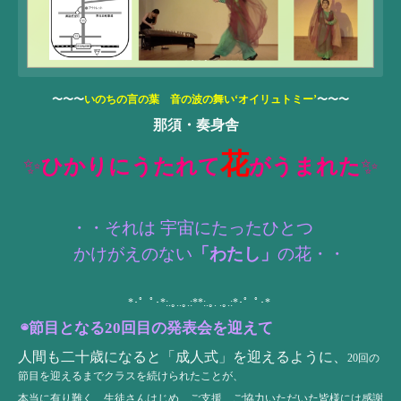
〜〜〜
いのちの言の
葉 音
の
波の舞い‘オイリュトミー
’
〜〜〜
那須・奏身舎
花
✨
ひかり
にうたれて
がうまれた
✨
・・それは 宇宙にたったひとつ
かけがえのない
「わたし」
の花・・
*･゜ﾟ･*:.｡..｡.:**:.｡. .｡.:*･゜ﾟ･*
◉節目となる20回目の発表会を迎えて
人間も二十歳になると「成人式」を迎えるように、
20回の
節目を迎えるまでクラスを続けられたことが、
本当に有り難く、生徒さんはじめ、ご支援、ご協力いただいた皆様には感謝