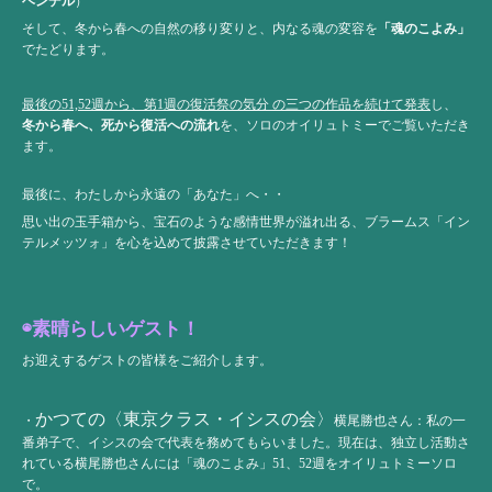
ヘンデル
）
そして、冬から春への自然の移り変りと、内なる魂の変容を
「魂のこよみ」
でたどります。
最後の51,52週から、第1週の復活祭の気分 の三つの作品を続けて発表
し、
冬から春へ、死から復活への流れ
を、ソロのオイリュトミーでご覧いただき
ます。
最後に、わたしから永遠の「あなた」へ・・
思い出の玉手箱から、宝石のような感情世界が溢れ出る、ブラームス「イン
テルメッツォ」を心を込めて披露させていただきます！
◉素晴らしいゲスト！
お迎えするゲストの皆様をご紹介します。
かつての〈東京クラス・イシスの会〉
・
横尾勝也さん：私の一
番弟子で、イシスの会で代表を務めてもらいました。現在は、独立し活動さ
れている横尾勝也さんには「魂のこよみ」51、52週をオイリュトミーソロ
で。