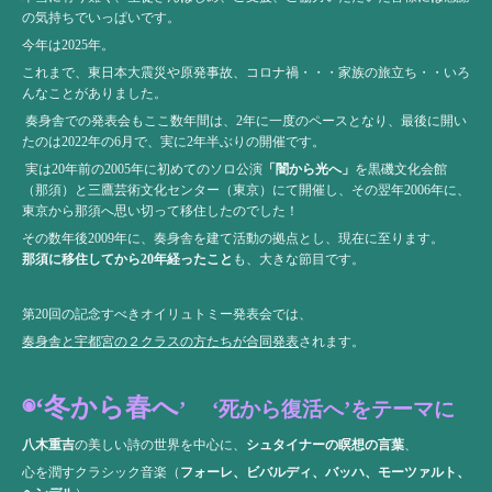
の気持ちでいっぱいです。
今年は2025年。
これまで、東日本大震災や原発事故、コロナ禍・・・家族の旅立ち・・いろ
んなことがありました。
奏身舎での発表会もここ数年間は、2年に一度のペースとなり、最後に開い
たのは2022年の6月で、実に2年半ぶりの開催です。
実は20年前の2005年に初めてのソロ公演
「闇から光へ」
を黒磯文化会館
（那須）と三鷹芸術文化センター（東京）にて開催し、その翌年2006年に、
東京から那須へ思い切って移住したのでした！
その数年後2009年に、奏身舎を建て活動の拠点とし、現在に至ります。
那須に移住してから20年経ったこと
も、大きな節目です。
第20回の記念すべきオイリュトミー発表会では、
奏身舎と宇都宮の２クラスの方たちが合同発表
されます。
◉‘冬から春へ
’
‘
死から復活へ’をテーマに
八木重吉
の美しい詩の世界を中心に、
シュタイナーの瞑想の言葉
、
心を潤すクラシック音楽（
フォーレ、ビバルディ、バッハ、モーツァルト、