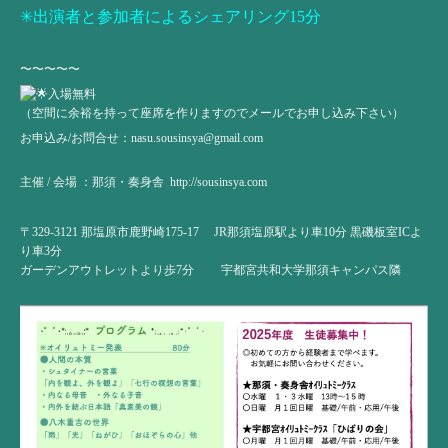
✳︎出演者と参加者によるシェアリング15分
〜〜〜〜〜
入場無料
（空間に余裕を持って座席を作りますのでメールでお申し込み下さい）
お申込み/お問合せ：
nasu.sousinsya@gmail.com
主催 / 会場 ：那須・奏身舎
http://sousinsya.com
〒329-3121 那塩原市鹿野崎175-17 JR那須塩原駅より車10分 黒磯板室ICよ
り車3分
ガーデンアウトレットより歩7分 宇都宮共和大学那須キャンパス隣