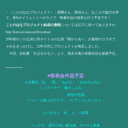
・〈
ことのはなプロジェクト
〉：瑠璃さん、琥珀さん、お二人の協力を得
て、箏&オイリュトミーのライブ、映像作品の発表も行う予定です！
ことのはなプロジェクト結成の過程
については以下に述べてありますが、
http://koto-no-hana.net/free/about
20年前のソロ公演と同タイトルの公演「闇から光へ」が最初のコラボで、
それをきっかけに、22年10月にプロジェクトが発足しました。
今回、吉松隆「すばるの七ツ」より、地水火風の表題作品を披露予定。
〜〜〜〜〜
◉発表会作品予定
八木重吉「光」「雨」「ねがひ」「おほぞらの心」
シュタイナー「魂のこよみ」・・
「瞑想の言葉」
バッハ「G線上のアリア」「ピアノコンチェルト」
ビバルディ「冬」 １、２楽章
ヘンデル「調子の良い鍛冶屋」テーマと変奏