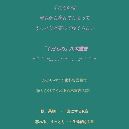
くだものは
何もかも忘れてしまって
うっとりと実ってゆくらしい
「くだもの」八木重吉
*･゜ﾟ･*:.｡..｡.:*･*:.｡. .｡.:*･゜ﾟ･*
わかりやすく素朴な言葉で
語りかけてくれる八木重吉の詩。
秋、果物 ・・形にするK音
忘れる、うっとり・・生命的なL音