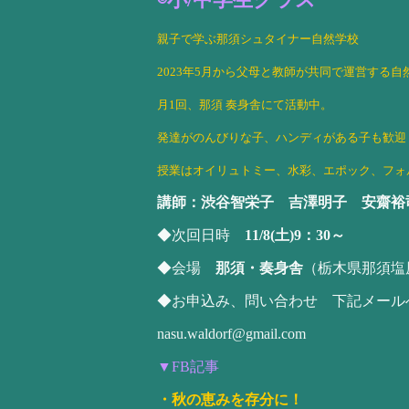
親子で学ぶ那須シュタイナー自然学校
2023年5月から父母と教師が共同で運営する
月1回、那須 奏身舎にて活動中。
発達がのんびりな子、ハンディがある子も歓迎
授業はオイリュトミー、水彩、エポック、フォル
講師：渋谷智栄子 吉澤明子 安齋裕
◆次回日時
11/8(土)9：30～
◆会場
那須・奏身舎
（栃木県那須塩
◆お申込み、問い合わせ 下記メール
nasu.waldorf@gmail.com
▼FB記事
・秋の恵みを存分に！