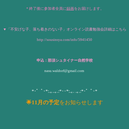
＊終了後に参加者全員に
録画
をお届けします。
▼「不安げな子、落ち着きのない子」オンライン読書勉強会詳細はこちら
http://sousinsya.com/info/5941450
申込：那須シュタイナー自然学校
nasu.waldorf@gmail.com
*･゜ﾟ･*:.｡..｡.:*･･*:.｡. .｡.:*･゜ﾟ･*
🌟11
月の予定
をお知らせします