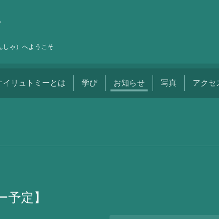
舎
しんしゃ）へようこそ
オイリュトミーとは
学び
お知らせ
写真
アクセ
ー予定】