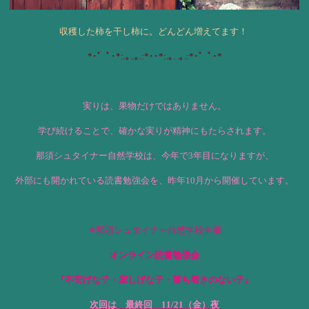
収穫した
柿を干し柿に。どんどん増えてます！
*･゜ﾟ･*:.｡..｡.:*･･*:.｡. .｡.:*･゜ﾟ･*
実りは、果物だけではありません。
学び続けることで、確かな実りが精神にもたらされます。
那須シュタイナー自然学校は、今年で3年目になりますが、
外部にも開かれている読書勉強会を、
昨年10月から開催しています。
✳︎那須シュタイナー自然学校主催
オンライン読書勉強会
『不安げな子・寂しげな子・落ち着きのない子』
次回は 最終回 11/21（金）夜