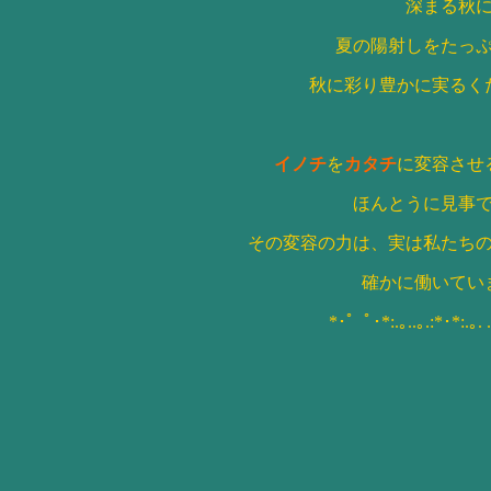
深まる秋
夏の陽射しをたっ
秋に
彩り豊かに実るく
イノチ
を
カタチ
に変容させ
ほんとうに見事
その変容の力は、実は私たち
確かに働いてい
*･゜ﾟ･*:.｡..｡.:*･*:.｡.