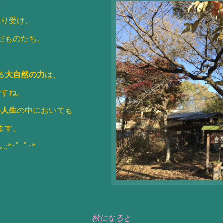
に
ぷり受け、
だものたち。
る
大自然の力
は、
ですね。
の
人生
の中においても
ます。
 .｡.:*･゜ﾟ･*
秋になると