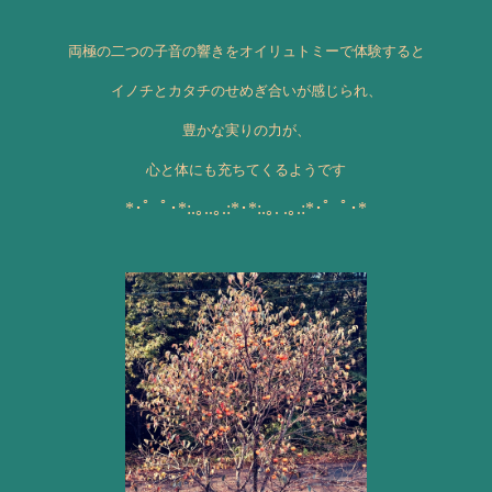
両極の二つの子音の響きをオイリュトミーで体験すると
イノチとカタチのせめぎ合いが
感じられ、
豊かな実りの
力が、
心と体にも充ちてくるようです
*･゜ﾟ･*:.｡..｡.:*･*:.｡. .｡.:*･゜ﾟ･*