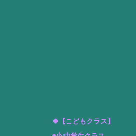
🍀【こどもクラス】
◉小/中学生クラス