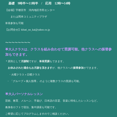
基礎 9時半〜11時半 / 応用 12時〜14時
【会場】宇都宮市 河内地区市民センター
または岡本コミュニティプラザ
単発参加も可能
【お問合せ】
hibari_no_kai@yahoo.co.jp
〜〜〜〜〜〜〜〜
クラスを組み合わせて受講可能。他クラスへの振替参
🌟大人クラスは、
加もできます。
＊原則として
月謝制
ですが、
単発受講
もできます。
お休みされた場合もお月謝を頂きます
が、他クラスへの
振替参加
ができます。
・火曜クラス＋日曜クラス
・ 「グループ＋個人指導」 のように複数クラスの受講も可能。
🌟
大人パーソナルレッスン
芸術、教育、メルヘン、手遊び、日本語の言霊、音楽に特化したレッスンなど。
奏身舎ロフトで宿泊、集中講座も可能です。
ご希望に応じてプログラムしますのでご相談ください。