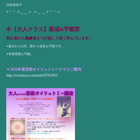
渋谷智栄子
*･゜ﾟ･*:.｡..｡.:*･･*:.｡. .｡.:*･゜ﾟ･*
🍇【
大人クラス】那須&宇都宮
初心者から熟練者までが楽しく深く学んでいます。
⭐︎遠方からの方、駅から送迎も可能です。
⭐︎
単発受講も可能。
▼2026年度芸術オイリュトミークラスご案内
http://sousinsya.com/info/6701063