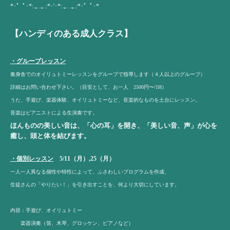
*･゜ﾟ･*:.｡..｡.:*･'･*:.｡. .｡.:*･゜ﾟ･*
【ハンディのある成人クラス】
・グループレッスン
奏身舎でのオイリュトミーレッスンをグループで指導します（４人以上のグループ）
詳細はお問い合わせ下さい。（目安として、お一人 2500円〜/1H）
うた、手遊び、楽器体験、オイリュトミーなど、音楽的なものを土台にレッスン。
音楽はピアニストによる生演奏です。
ほんものの美しい音は、「心の耳」を開き、「美しい音、声」が心を
癒し、頭と体を結びます。
・個別レッスン
5/11（月）,25（月）
一人一人異なる個性や特性によって、ふさわしいプログラムを作成、
生徒さんの「やりたい！」を引き出すことを、何より大切にしています。
内容：手遊び、オイリュトミー
楽器演奏（笛、木琴、グロッケン、ピアノなど）