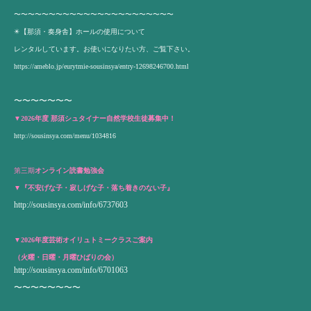
〜〜〜〜〜〜〜〜〜〜〜〜〜〜〜〜〜〜〜〜〜〜〜
✴️【那須・奏身舎】ホールの使用について
レンタルしています。お使いになりたい方、ご覧下さい。
https://ameblo.jp/eurytmie-sousinsya/entry-12698246700.html
〜〜〜〜〜〜〜
▼
2026年度 那須シュタイナー自然学校生徒募集中！
http://sousinsya.com/menu/1034816
第三期
オンライン読書勉強会
▼『不安げな子・寂しげな子・落ち着きのない子』
http://sousinsya.com/info/6737603
▼2026年度芸術オイリュトミークラスご案内
（火曜・日曜・月曜ひばりの会）
http://sousinsya.com/info/6701063
〜〜〜〜〜〜〜〜