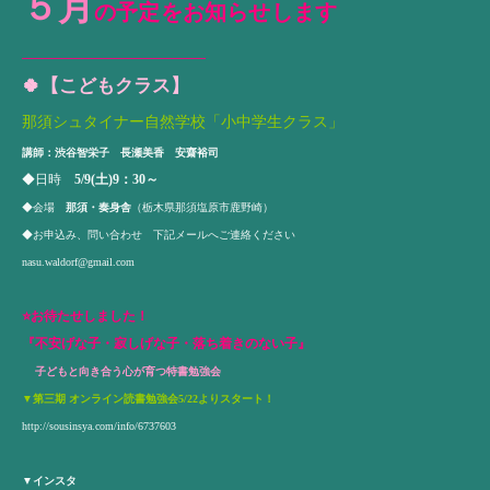
５月
の予定をお知らせします
____________________________
🍀【こどもクラス】
那須シュタイナー自然学校「小中学生クラス」
講師：渋谷智栄子 長瀬美香 安齋裕司
◆日時
5/9(土)9：30～
◆会場
那須・奏身舎
（栃木県那須塩原市鹿野崎）
◆お申込み、問い合わせ 下記メールへご連絡ください
nasu.waldorf@gmail.com
⭐️お待たせしました！
『不安げな子・寂しげな子・落ち着きのない子』
子どもと向き合う心が育つ特書勉強会
▼第三期 オンライン読書勉強会5/22よりスタート！
http://sousinsya.com/info/6737603
▼
インスタ