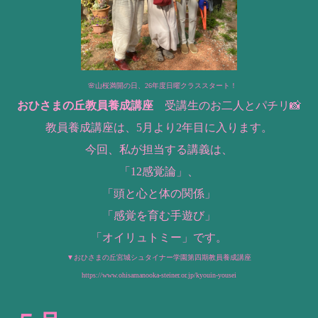
🌸山桜満開の日、26年度日曜クラススタート！
おひさまの丘教員養成講座
受講生のお二人とパチリ📸
教員養成講座は、5月より2年目に入ります。
今回、私が担当する講義は、
「12感覚論」、
「頭と心と体の関係」
「感覚を育む手遊び」
「オイリュトミー」です。
▼おひさまの丘宮城シュタイナー学園第四期教員養成講座
https://www.ohisamanooka-steiner.or.jp/kyouin-yousei