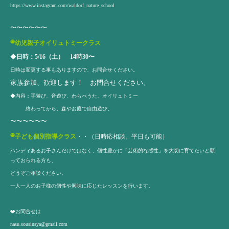
https://www.instagram.com/waldorf_nature_school
〜〜〜〜〜〜
◉
幼児親子オイリュトミークラス
◆
日時：5/16（土） 14時30〜
日時は変更する事もありますので、お問合せください。
家族参加、歓迎します！ お問合せください。
◆内容：手遊び、音遊び、わらべうた、オイリュトミー
終わってから、森やお庭で自由遊び。
〜〜〜〜〜〜
◉
子ども個別指導クラス
・・（日時応相談。平日も可能）
ハンディあるお子さんだけではなく、個性豊かに「芸術的な感性」を大切に育てたいと願
っておられる方も、
どうぞご相談ください。
一人一人のお子様の個性や興味に応じたレッスンを行います。
❤️お問合せは
nasu.sousinsya@gmail.com