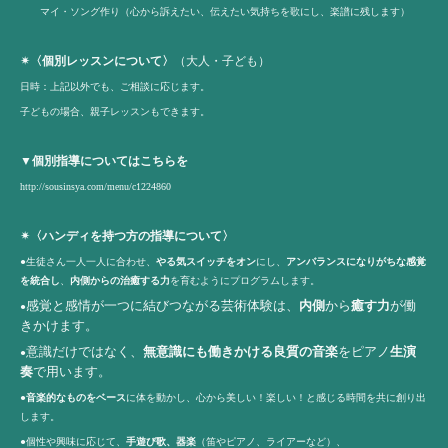
マイ・ソング作り（心から訴えたい、伝えたい気持ちを歌にし、楽譜に残します）
✴︎〈個別レッスンについて〉
（大人・子ども）
日時：上記以外でも、ご相談に応じます。
子どもの場合、親子レッスンもできます。
▼個別指導についてはこちらを
http://sousinsya.com/menu/c1224860
✴︎
〈ハンディを持つ方の指導について〉
●生徒さん一人一人に合わせ、
やる気スイッチをオン
にし、
アンバランスになりがちな感覚
を統合し
、
内側からの治癒する力
を育むようにプログラムします。
感覚と感情が一つに結びつながる芸術体験は、
内側
から
癒す力
が働
●
きかけます。
意識だけではなく、
無意識にも働きかける良質の音楽
をピアノ
生演
●
奏
で用います。
●
音楽的なものをベース
に体を動かし、心から美しい！楽しい！と感じる時間を共に創り出
します。
●個性や興味に応じて、
手遊び歌、器楽
（笛やピアノ、ライアーなど）、