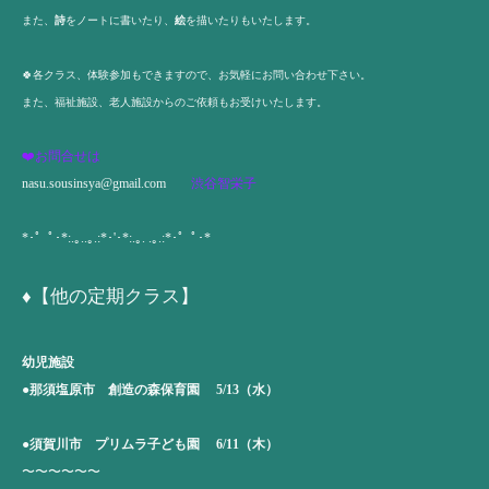
また、
詩
をノートに書いたり、
絵
を描いたりもいたします。
🍀各クラス、体験参加もできますので、お気軽にお問い合わせ下さい。
また、福祉施設、老人施設からのご依頼もお受けいたします。
❤️お問合せは
nasu.sousinsya@gmail.com
渋谷智栄子
*･゜ﾟ･*:.｡..｡.:*･'･*:.｡. .｡.:*･゜ﾟ･*
♦️【他の定期クラス】
幼児施設
●那須塩原市 創造の森保育園 5/13（水）
●須賀川市 プリムラ子ども園 6/11（木）
〜〜〜〜〜〜