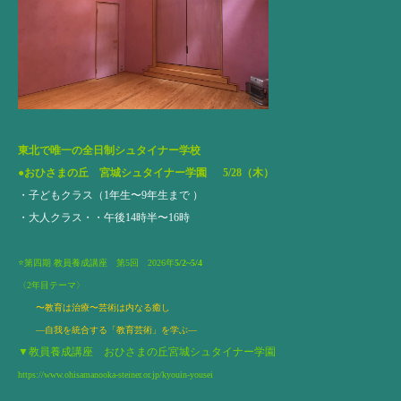
東北で唯一の全日制シュタイナー学校
●
おひさまの丘 宮城シュタイナー学園
5/28
（木）
・子どもクラス（1年生〜9年生まで ）
・大人クラス・・午後14時半〜16時
⭐️第四期 教員養成講座 第5回 2026年
5/2~5/4
〈2年目テーマ〉
〜教育は治療〜芸術は内なる癒し
​―自我を統合する「教育芸術」を学ぶ―​​​​​​​​​​
▼教員養成講座 おひさまの丘宮城シュタイナー学園
https://www.ohisamanooka-steiner.or.jp/kyouin-yousei