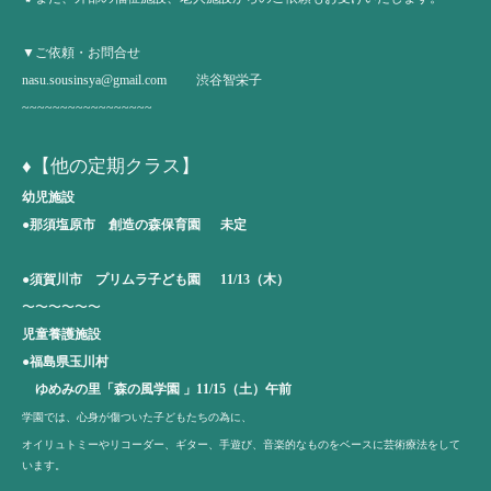
▼ご依頼・お問合せ
nasu.sousinsya@gmail.com
渋谷智栄子
~~~~~~~~~~~~~~~~~
♦️【他の定期クラス】
幼児施設
●那須塩原市 創造の森保育園 未定
●須賀川市 プリムラ子ども園 11/13（木）
〜〜〜〜〜〜
児童養護施設
●福島県玉川村
ゆめみの里「森の風学園 」11/15（土）午前
学園では、心身が傷ついた子どもたちの為に、
オイリュトミーやリコーダー、ギター、手遊び、音楽的なものをベースに芸術療法をして
います。