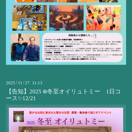
2025
/
11
/
27 11:13
【告知】2025 ❄️冬至オイリュトミー 1日コ
ース✨12/21