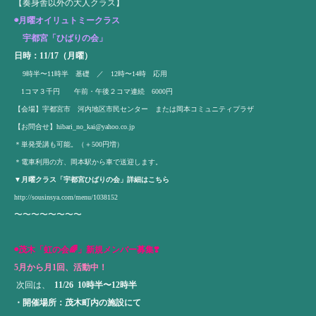
【奏身舎以外の大人クラス】
◉月曜オイリュトミークラス
宇都宮「ひばりの会」
日時：11/17（月曜）
9時半〜11時半 基礎 ／ 12時〜14時 応用
1コマ３千円 午前・午後２コマ連続 6000円
【会場】宇都宮市 河内地区市民センター または岡本コミュニティプラザ
【お問合せ】
hibari_no_kai@yahoo.co.jp
＊単発受講も可能。（＋500円増）
＊電車利用の方、岡本駅から車で送迎します。
▼月曜クラス「宇都宮ひばりの会」詳細はこちら
http://sousinsya.com/menu/1038152
〜〜〜〜〜〜〜〜
◉
茂木「虹の会🌈」
新規メンバー募集❣️
5月から月1回、活動中！
次回は、
11/26 10時半〜12時半
・開催場所：茂木町内の施設にて