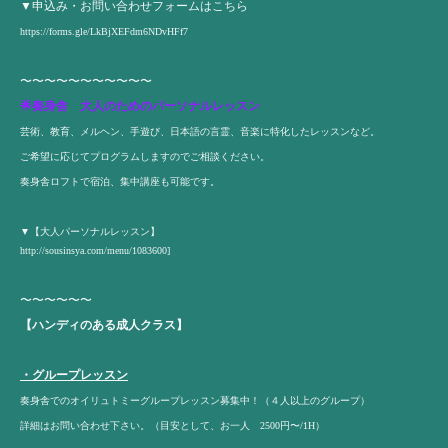
▼申込み・お問い合わせフォームはこちら
https://forms.gle/LkBjXEFdm6NDvHFf7
〜〜〜〜〜〜〜〜〜〜〜
🌟奏身舎 大人のためのパーソナルレッスン
芸術、教育、メルヘン、手遊び、日本語の言霊、音楽に特化したレッスンなど。
ご希望に応じてプログラムしますのでご相談ください。
奏身舎ロフトで宿泊、集中講座も可能です。
▼【大人パーソナルレッスン】
http://sousinsya.com/menu/1083600
]
〜〜〜〜〜〜
【ハンディのある成人クラス】
・グループレッスン
奏身舎でのオイリュトミーグループレッスン募集中！（４人以上のグループ）
詳細はお問い合わせ下さい。（目安として、お一人 2500円〜/1H）