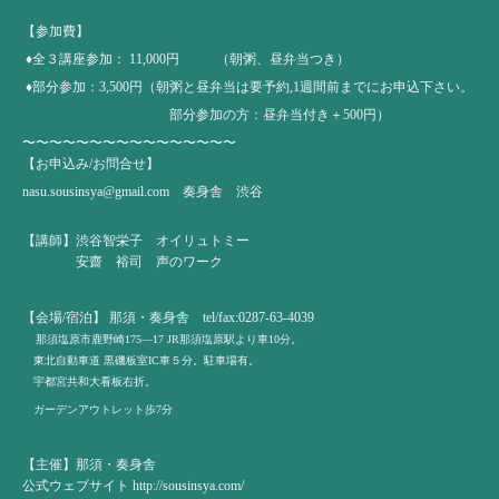
【参加費】
♦全３講座参加： 11,000円 （朝粥、昼弁当つき）
♦部分参加：3,500円（朝粥と昼弁当は要予約,1週間前までにお申込下さい。
部分参加の方：昼弁当付き＋500円）
〜〜〜〜〜〜〜〜〜〜〜〜〜〜〜〜
【お申込み/お問合せ】
nasu.sousinsya@gmail.com
奏身舎 渋谷
【講師】渋谷智栄子 オイリュトミー
安齋 裕司 声のワーク
【会場/宿泊】 那須・奏身舎 tel/fax:0287-63-4039
那須塩原市鹿野崎175―17 JR那須塩原駅より車10分。
東北自動車道 黒磯板室IC車５分。駐車場有。
宇都宮共和大看板右折。
ガーデンアウトレット歩7分
【主催】那須・奏身舎
公式ウェブサイト
http://sousinsya.com/