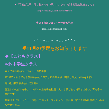
▼「不安げな子、落ち着きのない子」オンライン読書勉強会詳細はこちら
http://sousinsya.com/info/5941450
申込：那須シュタイナー自然学校
nasu.waldorf@gmail.com
*･゜ﾟ･*:.｡..｡.:*･･*:.｡. .｡.:*･゜ﾟ･*
🌟11
月の予定
をお知らせします
🍀【こどもクラス】
◉小/中学生クラス
親子で学ぶ那須シュタイナー自然学校
2023年5月から父母と教師が共同で運営する自然学校。芸術と自然、両輪を大切に
月1回、那須 奏身舎にて活動中。
発達がのんびりな子、ハンディがある子も歓迎！大人も子どもも相手と出会い、育ち合う
学校です。
授業はオイリュトミー、水彩、エポック、フォルメン、手仕事、家づくり&自然遊び、小さ
な音楽会etc…