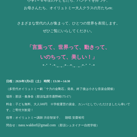
小学1～６年生の子どもたち、ハンディを持つ子、
お母さんたち、オイリュトミー大人クラスの方たちetc.
さまざまな世代の人が集まって、ひとつの世界を表現します。
ぜひご覧にいらしてください。
「言葉って、世界って、動きって、
いのちって、
美しい！」
*･゜ﾟ･*:.｡..｡.:*･･*:.｡. .｡.:*･゜ﾟ･*
日程：2026年3月6日（土） 時間：13:30～14:30
（多世代オイリュトミー劇「十力の金剛石」発表。終了後は小さな音楽会開催）
場所：那須・奏身舎（那須塩原市鹿野崎175-17）
料金：子ども無料、大人500円 ※学校運営の資金、カンパとしていただけましたら幸いで
す。ご寄付大歓迎！
指導：オイリュトミー講師 渋谷智栄子、 朗唱 安齋裕司
nasu.waldorf@gmail.com
問合せ：
（那須シュタイナー自然学校）