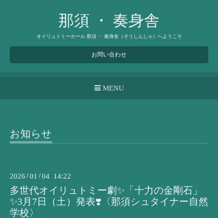
那須 ・ 奏身舎
オイリュトミーホール 那須 ・ 奏身舎（そうしんしゃ）へようこそ
お問い合わせ
MENU
お知らせ
2026
/
01
/
04 14:22
多世代オイリュトミー劇✨「十力の金剛石」
✨3月7日（土）発表❣️〈那須シュタイナー自然
学校〉