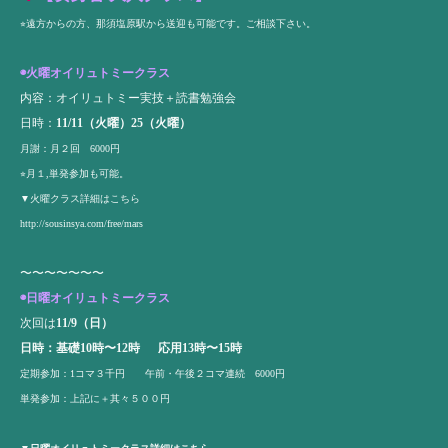
⭐︎遠方からの方、那須塩原駅から送迎も可能です。ご相談下さい。
◉火曜オイリュトミークラス
内容：オイリュトミー実技＋読書勉強会
日時：
11/11（火曜）25（火曜）
月謝：月２回 6000円
⭐︎月１,単発参加も可能。
▼火曜クラス詳細はこちら
http://sousinsya.com/free/mars
〜〜〜〜〜〜〜
◉日曜オイリュトミークラス
次回は
11/9（日）
日時：基礎10時〜12時 応用13時〜15時
定期参加：1コマ３千円 午前・午後２コマ連続 6000円
単発参加：上記に＋其々５００円