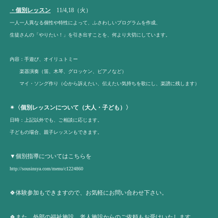
・個別レッスン
11/4,18（火）
一人一人異なる個性や特性によって、ふさわしいプログラムを作成、
生徒さんの「やりたい！」を引き出すことを、何より大切にしています。
内容：手遊び、オイリュトミー
楽器演奏（笛、木琴、グロッケン、ピアノなど）
マイ・ソング作り（心から訴えたい、伝えたい気持ちを歌にし、楽譜に残します）
✴︎〈個別レッスンについて（大人・子ども）〉
日時：上記以外でも、ご相談に応じます。
子どもの場合、親子レッスンもできます。
▼個別指導についてはこちらを
http://sousinsya.com/menu/c1224860
🍀体験参加もできますので、お気軽にお問い合わせ下さい。
🍀また、外部の福祉施設、老人施設からのご依頼もお受けいたします。