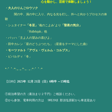
心を動かし、芸術で体験しましょう！
・大人のりんごロウソク
闇の中、渦の中に入り、内なる光を灯し、外へと向かうプロセスの体
験
・シュタイナー
「冬至」
’魂のこよみ’より
「聖夜の気分」
「Hallelujah」他
・バッハ「主よ人の望みの喜びよ」
・田中カレン「星のどうぶつたち」（星座をテーマにした曲）
・モーツァルト「アヴェ・ヴェルム・コルプス」
・ビバルディ「冬」
*･゜ﾟ･*:.｡..｡.*:.｡. .｡.:*･゜ﾟ･*
【日時】
2025年 12月 21日（日）6時半 ～15時迄
①前泊希望の方（素泊まり２千円）ご相談ください。
②から参加、電車利用の方は 9時20頃 那須塩原駅から車送迎あり