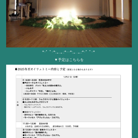
*･゜ﾟ･*:.｡..｡.:*･･*:.｡. .｡.:*･゜ﾟ･*
▼予定はこちらを