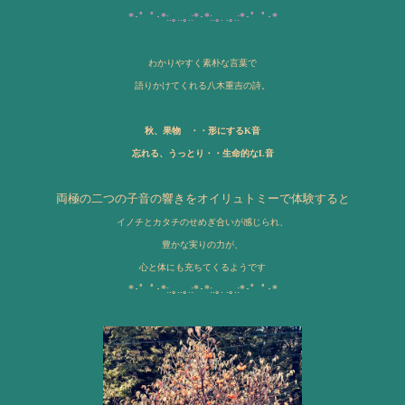
*･゜ﾟ･*:.｡..｡.:*･*:.｡. .｡.:*･゜ﾟ･*
わかりやすく素朴な言葉で
語りかけてくれる八木重吉の詩。
秋、果物 ・・形にするK音
忘れる、うっとり・・生命的なL音
両極の二つの子音の響きをオイリュトミーで体験すると
イノチとカタチのせめぎ合いが
感じられ、
豊かな実りの
力が、
心と体にも充ちてくるようです
*･゜ﾟ･*:.｡..｡.:*･*:.｡. .｡.:*･゜ﾟ･*