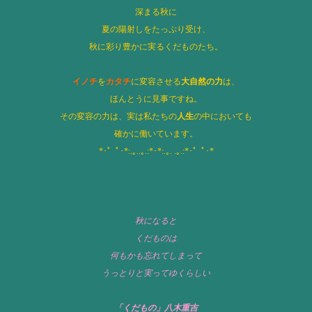
深まる秋に
夏の陽射しをたっぷり受け、
秋に
彩り豊かに実るくだものたち。
イノチ
を
カタチ
に変容させる
大自然の力
は、
ほんとうに見事ですね。
その変容の力は、実は私たちの
人生
の中においても
確かに働いています。
*･゜ﾟ･*:.｡..｡.:*･*:.｡. .｡.:*･゜ﾟ･*
秋になると
くだものは
何もかも忘れてしまって
うっとりと実ってゆくらしい
「くだもの」八木重吉