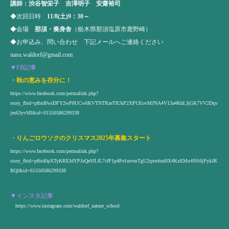
講師：渋谷智栄子 吉澤明子 安齋裕司
◆次回日時
11/8(土)9：30～
◆会場
那須・奏身舎
（栃木県那須塩原市鹿野崎）
◆お申込み、問い合わせ 下記メールへご連絡ください
nasu.waldorf@gmail.com
▼FB記事
・秋の恵みを存分に！
https://www.facebook.com/permalink.php?
story_fbid=pfbid0wiDFY2wP8UCw6KVTNTRzeTfUkP2XPUEovMJNA4V13a4KhLJjGK7VV2Dqv
jm63yvMl&id=61550586299338
・りんごロウソクのクリスマス2025年募集スタート
https://www.facebook.com/permalink.php?
story_fbid=pfbid0pXTyKREJdYPJzQe9JLfL7cfP1p4Pe1urvmTgU2qxn4snHX4KxEMx4NS6jPykJR
BQl&id=61550586299338
▼インスタ記事
https://www.instagram.com/waldorf_nature_school