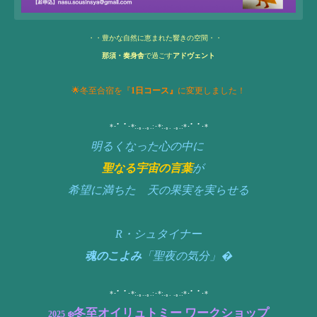
・・豊かな自然に恵まれた響きの空間・・
那須・奏身舎
で過ごす
アドヴェント
🌟冬至合宿を『
1日コース』
に変更しました！
*･゜ﾟ･*:.｡..｡.:･*:.｡. .｡.:*･゜ﾟ･*
明るくなった心の中に
聖なる宇宙の言葉
が
希望に満ちた 天の果実を実らせる
R・シュタイナー
魂のこよみ
「聖夜の気分」�
*･゜ﾟ･*:.｡..｡.:･*:.｡. .｡.:*･゜ﾟ･*
冬至オイリュトミー ワークショップ
2025 ❄️