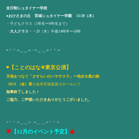
全日制シュタイナー学校
●
おひさまの丘 宮城シュタイナー学園
11/20
（木）
・子どもクラス（1年生〜8年生まで）
・
大人クラス・・
20（木）午後14時半〜16時
*･゜ﾟ･*:.｡..｡.:*･'･*:.｡. .｡.:*･゜ﾟ･*
◉【ことのはな✳︎東京公演】
天地をつなぐ「さすらいのハヤサスラ」〜地水火風の旅
10/31 （金）夜
小金井宮地楽器小ホールにて
無事終了しました！
ご協力、ご声援いただきありがとうございました。
*･゜ﾟ･*:.｡..｡.:*･･*:.｡. .｡.:*･゜ﾟ･*
🌟
【12月のイベント予定】
🎄