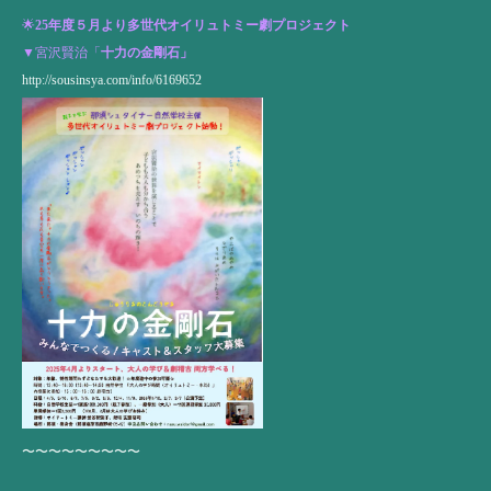
🌟
25年度５月より多世代オイリュトミー劇プロジェクト
▼宮沢賢治「
十力の金剛石」
http://sousinsya.com/info/6169652
〜〜〜〜〜〜〜〜〜