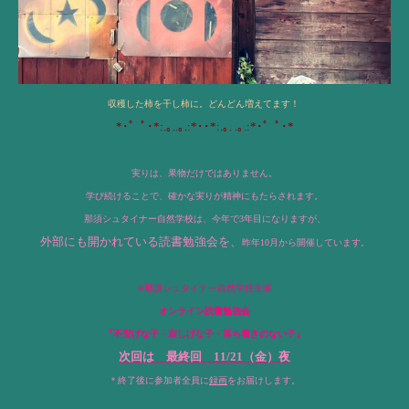
収穫した
柿を干し柿に。どんどん増えてます！
*･゜ﾟ･*:.｡..｡.:*･･*:.｡. .｡.:*･゜ﾟ･*
実りは、果物だけではありません。
学び続けることで、確かな実りが精神にもたらされます。
那須シュタイナー自然学校は、今年で3年目になりますが、
外部にも開かれている読書勉強会を、
昨年10月から開催しています。
✳︎那須シュタイナー自然学校主催
オンライン読書勉強会
『不安げな子・寂しげな子・落ち着きのない子』
次回は 最終回 11/21（金）夜
＊終了後に参加者全員に
録画
をお届けします。