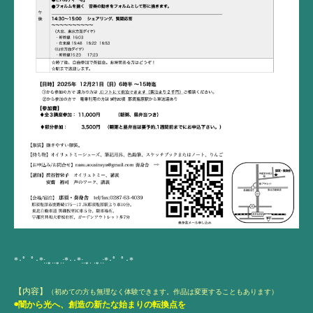
*･゜ﾟ･*:.｡..｡.:*･･*:.｡. .｡.:*･゜ﾟ･*
【内容】
（初めての方も無理なく体験できます。作品は変更することもあります）
◉闇から光へ、創造の新たな始まりの転換点を