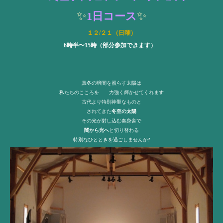
✨
✨
1日コース
１２/２１（日曜）
6時半〜15時（部分参加できます）
真冬の暗闇を照らす太陽は
私たちのこころを 力強く輝かせてくれます
古代より特別神聖なものと
されてきた
冬至の太陽
その光が射し込む奏身舎で
闇から光へ
と切り替わる
特別なひとときを過ごしませんか?