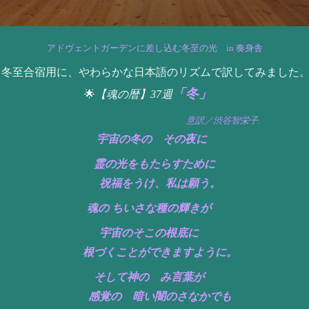
アドヴェントガーデンに差し込む冬至の光 in 奏身舎
冬至合宿用に、やわらかな日本語のリズムで訳してみました
「冬」
🌟
【魂の暦】37週
意訳／渋谷智栄子.
宇宙の冬の その夜に
霊の光をもたらすために
祝福をうけ、私は願う。
魂の ちいさな種の輝きが
宇宙のそこの根底に
根づくことができますように。
そして神の み言葉が
感覚の 暗い闇のさなかでも