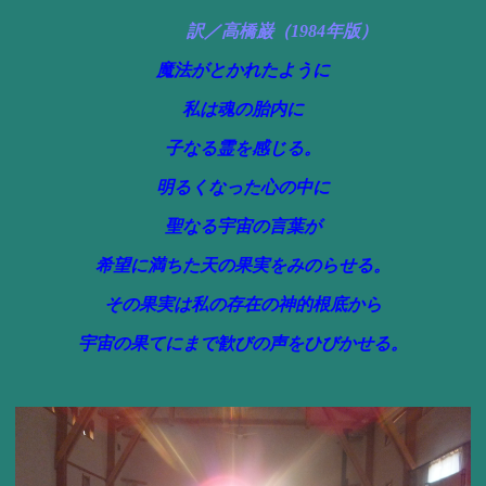
訳／高橋巌（1984年版）
魔法がとかれたように
私は魂の胎内に
子なる霊を感じる。
明るくなった心の中に
聖なる宇宙の言葉が
希望に満ちた天の果実をみのらせる。
その果実は私の存在の神的根底から
宇宙の果てにまで歓びの声をひびかせる。