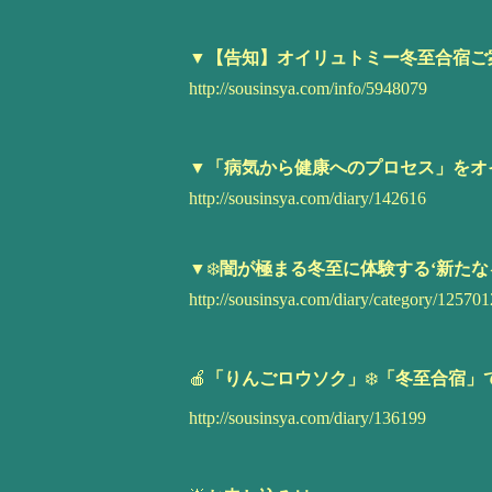
▼
【告知】オイリュトミー冬至合宿ご
http://sousinsya.com/info/5948079
▼「病気から健康へのプロセス」をオ
http://sousinsya.com/diary/142616
▼
❄️
闇が極まる冬至に体験する‘新たな
http://sousinsya.com/diary/category/125701
🍎
「りんごロウソク」
❄️
「冬至合宿」
http://sousinsya.com/diary/136199