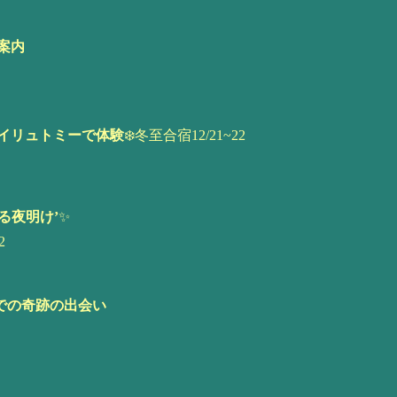
案内
イリュトミーで体験
❄️冬至合宿12/21~22
る夜明け’
✨
2
での奇跡の出会い