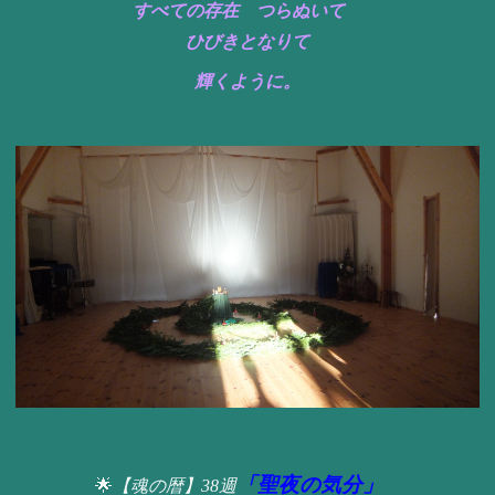
すべての存在 つらぬいて
ひびきとなりて
輝くように。
「聖夜の気分」
🌟
【魂の暦】38週