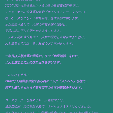
2025年度から始まるおひさまの丘の教員養成講座では、
シュタイナーの身体運動芸術「オイリュトミー」をベースに、
頭・心・体をつなぐ「教育芸術」を体系的に学びます。
また講義を通して、人間の本質を深く理解し、
実践の場に正しく活かせるようにします。
一人の人間の成長発達に、人類の歴史と進化が生きており、
人と成るまでには、尊い変容のドラマがあります。
一年目は人類共通の変容のドラマ「創世神話」を柱に、
「人と成るまで」のプロセス
を学びます。
この学びを土台に、
2年目は人類共有の宝である魂のミルク「メルヘン」を柱に、
調和と癒しをもたらす教育芸術の具体的実践
を学びます。
コースリーダーを務める私、渋谷智栄子は、
造形芸術家、美術教師を経て、オイリュトミストになりました。
オイリュトミストとしての最初の出会いは ハンディを持つ子どもたち。