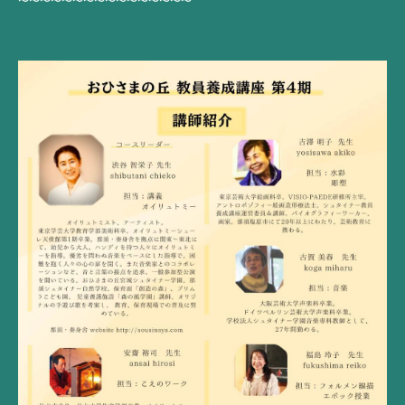
〜〜〜〜〜〜〜〜〜〜〜〜〜〜〜〜