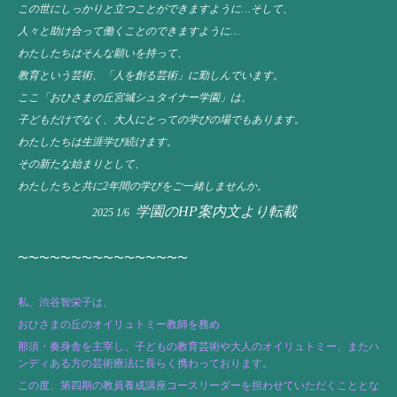
この世にしっかりと立つことができますように…そして、
人々と助け合って働くことのできますように…
わたしたちはそんな願いを持って、
教育という芸術、「人を創る芸術」に勤しんでいます。
ここ「おひさまの丘宮城シュタイナー学園」は、
子どもだけでなく、大人にとっての学びの場でもあります。
わたしたちは生涯学び続けます。
その新たな始まりとして、
わたしたちと共に2年間の学びをご一緒しませんか。
学園のHP案内文より転載
2025 1/6
〜〜〜〜〜〜〜〜〜〜〜〜〜〜〜〜
私、渋谷智栄子は、
おひさまの丘のオイリュトミー教師を務め
那須・奏身舎を主宰し、子どもの教育芸術や大人のオイリュトミー、またハ
ンディある方の芸術療法に長らく携わっております。
この度、第四期の教員養成講座コースリーダーを担わせていただくこととな