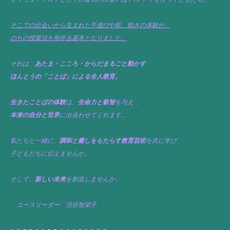
そこでの出会いから生まれた手遊びや歌、動きの体験が、
のちの授業法を形作る基本となりました。
それは、
あたま・こころ・からだまるごと動かす
ほんとうの「ことば」による全人教育。
生きたことばの体験
は、
生命力と叡智
を与え 、
本来の自分と世界
に出会わせてくれます。
私たちと一緒に、
調和と癒しをもたらす教育芸術
を共に学び、
子どもたちに伝えませんか。
そして、
新しい未来
を創造しませんか。
コースリーダー 渋谷智栄子