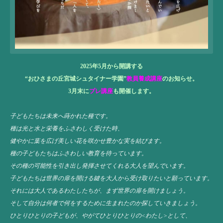
2025年5月から開講する
“おひさまの丘宮城シュタイナー学園”
教員養成講座
のお知らせ。
3月末に
プレ講座
も開催します。
子どもたちは未来へ蒔かれた種です。
種は光と水と栄養をふさわしく受けた時、
健やかに葉を広げ美しい花を咲かせ豊かな実を結びます。
種の子どもたちはふさわしい教育を待っています。
その種の可能性を引き出し発揮させてくれる大人を望んでいます。
子どもたちは世界の扉を開ける鍵を大人から受け取りたいと願っています。
それには大人であるわたしたちが、まず世界の扉を開けましょう。
そして自分は何者で何をするために生まれたのか探していきましょう。
ひとりひとりの子どもが、やがてひとりひとりの<わたし>として、