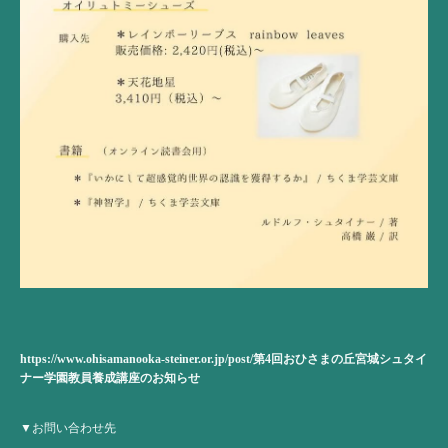
https://www.ohisamanooka-steiner.or.jp/post/
第
4
回おひさまの丘宮城シュタイ
ナー学園教員養成講座のお知らせ
▼お問い合わせ先