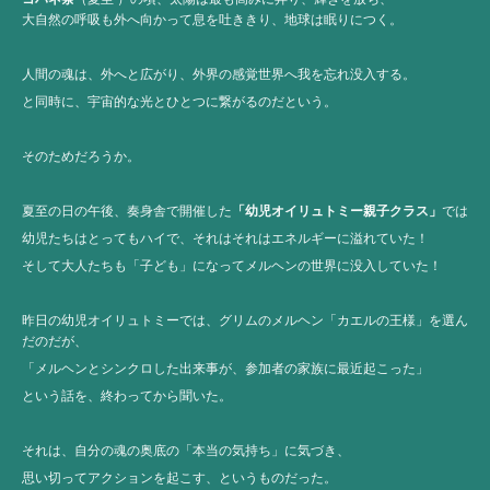
大自然の呼吸も外へ向かって息を吐ききり、地球は眠りにつく。
人間の魂は、外へと広がり、外界の感覚世界へ我を忘れ没入する。
と同時に、宇宙的な光とひとつに繋がるのだという。
そのためだろうか。
夏至の日の午後、奏身舎で開催した
「幼児オイリュトミー親子クラス」
では
幼児たちはとってもハイで、それはそれはエネルギーに溢れていた！
そして大人たちも「子ども」になってメルヘンの世界に没入していた！
昨日の幼児オイリュトミーでは、グリムのメルヘン「カエルの王様」を選ん
だのだが、
「メルヘンとシンクロした出来事が、参加者の家族に最近起こった」
という話を、終わってから聞いた。
それは、自分の魂の奥底の「本当の気持ち」に気づき、
思い切ってアクションを起こす、というものだった。