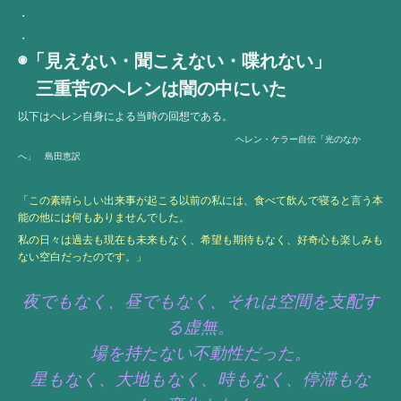
・
・
◉「見えない・聞こえない・喋れない」
三重苦のヘレンは闇の中にいた
以下はヘレン自身による当時の回想である。
ヘレン・ケラー自伝「光のなか
へ」 島田恵訳
「この素晴らしい出来事が起こる以前の私には、食べて飲んで寝ると言う本
能の他には何もありませんでした。
私の日々は過去も現在も未来もなく、希望も期待もなく、好奇心も楽しみも
ない空白だったのです。」
夜でもなく、昼でもなく、それは空間を支配す
る虚無。
場を持たない不動性だった。
星もなく、大地もなく、時もなく、停滞もな