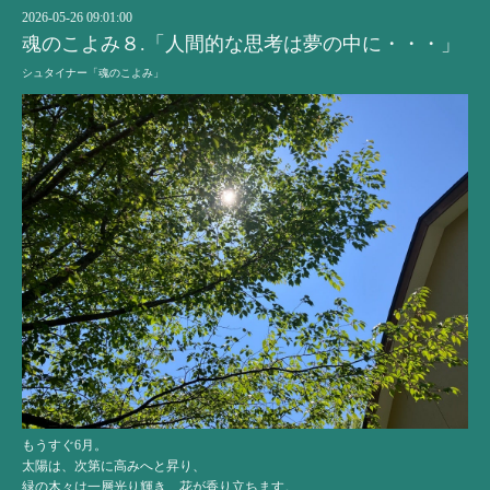
2026-05-26 09:01:00
魂のこよみ８.「人間的な思考は夢の中に・・・」
シュタイナー「魂のこよみ」
もうすぐ6月。
太陽は、次第に高みへと昇り、
緑の木々は一層光り輝き、花が香り立ちます。