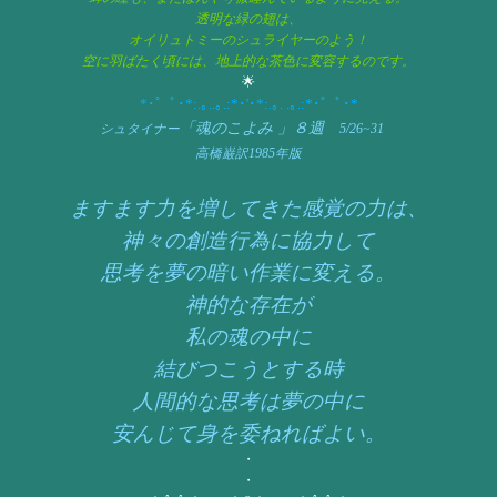
透明な緑の翅は、
オイリュトミーのシュライヤーのよう！
空に羽ばたく頃には、地上的な茶色に変容するのです。
🌟
*･゜ﾟ･*:.｡..｡.:*･'･*:.｡. .｡.:*･゜ﾟ･*
「魂のこよみ 」８週
シュタイナー
5/26~31
高橋巌訳1985年版
ますます力を増してきた感覚の力は、
神々の創造行為に協力して
思考を夢の暗い作業に変える。
神的な存在が
私の魂の中に
結びつこうとする時
人間的な思考は夢の中に
安んじて身を委ねればよい。
・
・