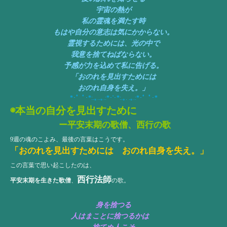
宇宙の熱が
私の霊魂を満たす時
もはや自分の意志は気にかからない。
霊視するためには、光の中で
我意を捨てねばならない。
予感が力を込めて私に告げる。
「おのれを見出すためには
おのれ自身を失え。」
*･゜ﾟ･*:.｡..｡.:*･'･*:.｡. .｡.:*･゜ﾟ･*
◉本当の自分を見出すために
ー平安末期の歌僧、西行の歌
9週の魂のこよみ、最後の言葉はこうです。
「おのれを見出すためには おのれ自身を失え。」
この言葉で思い起こしたのは、
西行法師
平安末期を生きた歌僧
、
の歌。
身を捨つる
人はまことに捨つるかは