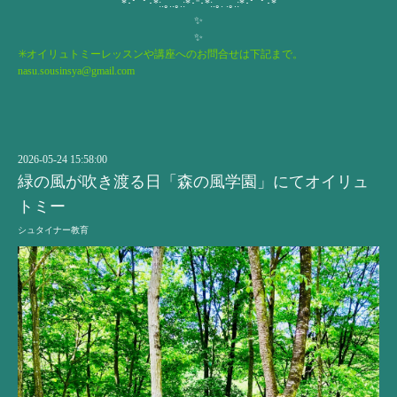
*･゜ﾟ･*:.｡..｡.:*･''･*:.｡. .｡.:*･゜ﾟ･*
✨
✨
✳️オイリュトミーレッスンや講座へのお問合せは下記まで。
nasu.sousinsya@gmail.com
2026-05-24 15:58:00
緑の風が吹き渡る日「森の風学園」にてオイリュ
トミー
シュタイナー教育