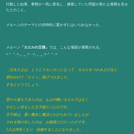
行動した結果、事態が一気に変化し、膠着していた問題が新たな展開を見せ
たとのこと。
メルヘンのテーマとの共時性に驚かずにはいられなかった。
メルヘン
「カエルの王様」
では、こんな場面が展開される。
*･゜ﾟ･*:.｡..｡.:*･･*:.｡. .｡.:*･゜ﾟ･*
〈王女さまは、とうとうカンカンになって、カエルをつかみ上げると、
壁めがけて「エイッ」投げつけました。
するとどうでしょう。
壁から落ちてきたのは、もはや醜いカエルではなく、
やさしい目をした王子様だったのです。
王子様は、悪い魔女に魔法にかけられていましたが、
それを助け出したのは、お姫様だけだったのです。
2人は仲良くなり、結婚することになりました。