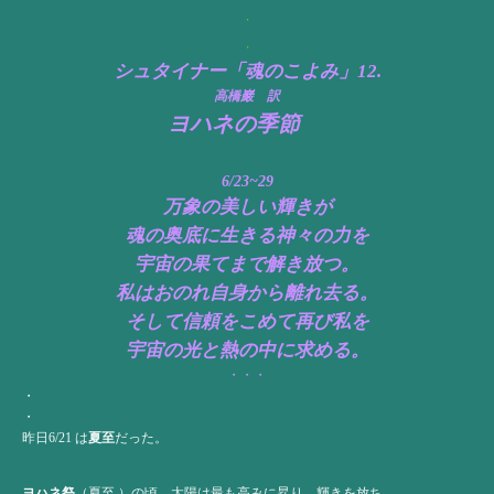
・
・
シュタイナー「魂のこよみ」12.
高橋巖 訳
ヨハネの季節
6/23~29
万象の美しい輝きが
魂の奥底に生きる神々の力を
宇宙の果てまで解き放つ。
私はおのれ自身から離れ去る。
そして信頼をこめて再び私を
宇宙の光と熱の中に求める。
・・・
・
・
昨日6/21 は
夏至
だった。
ヨハネ祭
（夏至 ）の頃、太陽は最も高みに昇り、輝きを放ち、