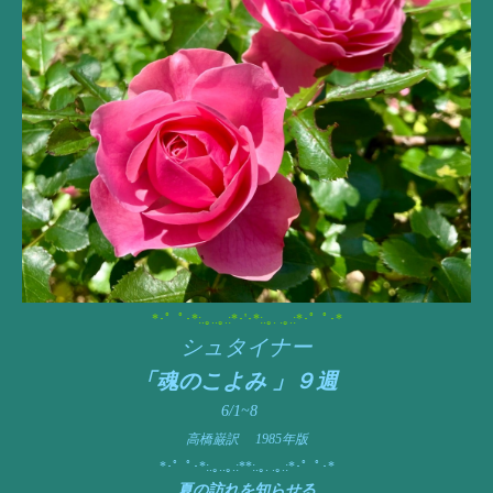
*･゜ﾟ･*:.｡..｡.:*･'･*:.｡. .｡.:*･゜ﾟ･*
シュタイナー
「魂のこよみ 」９週
6/1~8
高橋巌訳 1985年版
*･゜ﾟ･*:.｡..｡.:**:.｡. .｡.:*･゜ﾟ･*
夏の訪れを知らせる