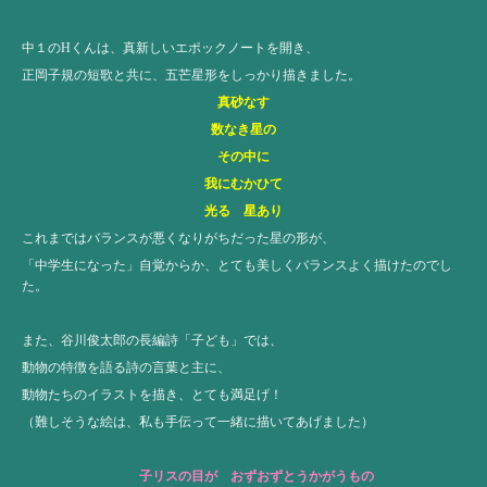
中１のHくんは、真新しいエポックノートを開き、
正岡子規の短歌と共に、五芒星形をしっかり描きました。
真砂なす
数なき星の
その中に
我にむかひて
光る 星あり
これまではバランスが悪くなりがちだった星の形が、
「中学生になった」自覚からか、とても美しくバランスよく描けたのでし
た。
また、谷川俊太郎の長編詩「子ども」では、
動物の特徴を語る詩の言葉と主に、
動物たちのイラストを描き、とても満足げ！
（難しそうな絵は、私も手伝って一緒に描いてあげました）
子リスの目が おずおずとうかがうもの