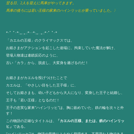
翌る日、2人を迎えに馬車がやってきます。
馬車の後ろには若い王様の家来のハインリッヒが乗っていました。〉
*･゜ﾟ･*:.｡..｡.:*･･*:.｡. .｡.:*･゜ﾟ･*
「カエルの王様」のクライマックスでは、
お姫さまがアクションを起こした途端に、拘束していた魔法が解け、
登場人物達は連鎖反応のように、
古い「カラ」から、脱皮し、大変身を遂げるのだ！
お姫さまがカエルを投げつけたことで
カエルは、「やさしい目をした王子様」に、
そしてお姫さまも、幼い子どもから大人になり、変身した王子と結婚し、
王子も「若い王様」となるのだ！
王子の忠実な家来“ハインリッヒ”は、胸に嵌めていた、鉄の輪を次々と外
す！
この物語の正確なタイトルは、
「カエルの王様、または、鉄のハインリッ
ヒ」
である。
“ハインリッヒ”は、物語の最後にようやく登場する、不思議な人物である。