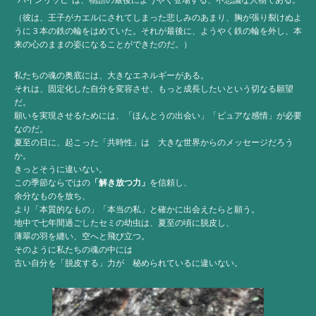
（彼は、王子がカエルにされてしまった悲しみのあまり、胸が張り裂けぬよ
うに３本の鉄の輪をはめていた。それが最後に、ようやく鉄の輪を外し、本
来の心のままの姿になることができたのだ。）
私たちの魂の奥底には、大きなエネルギーがある。
それは、固定化した自分を変容させ、もっと成長したいという切なる願望
だ。
願いを実現させるためには、「ほんとうの出会い」「ピュアな感情」が必要
なのだ。
夏至の日に、起こった「共時性」は 大きな世界からのメッセージだろう
か。
きっとそうに違いない。
この季節ならではの
「解き放つ力」
を信頼し、
余分なものを放ち、
より「本質的なもの」「本当の私」と確かに出会えたらと願う。
地中で七年間過ごしたセミの幼虫は、夏至の頃に脱皮し、
薄翠の羽を纏い、空へと飛び立つ。
そのように私たちの魂の中には
古い自分を「脱皮する」力が 秘められているに違いない。