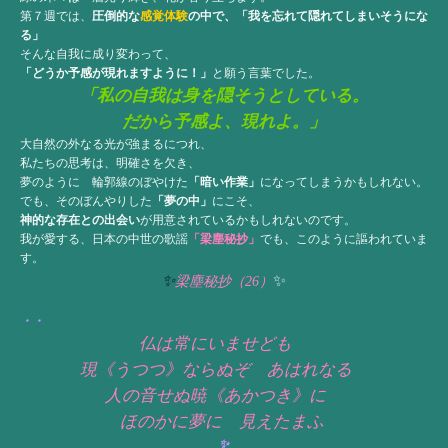
第７週では、
圧倒的な
感覚体験
の中で、
「我を忘れて隠れてしまいそうにな
る」
そんな自我に成り変わって、
「どうか予感が現れますように！」
と願う言葉でした。
「私の自我は身を隠そうとしている。
だから予感よ、現れよ。」
大自然の外なる光が強まるにつれ、
私たちの思考は、明確さを欠き、
夢のように 輪郭線のぼやけた
「暗い作業」
になってしまうかもしれない。
でも、そのぼんやりした
「夢の中」
にこそ、
神的な存在との出会い
が用意されているかもしれないのです。
我が愛する、日本の中世の歌謡
「梁塵秘抄」
でも、このように謳われていま
す。
✨
✨
梁塵秘抄（26）
・・
仏は常にいませども
現《うつつ》ならぬぞ あはれなる
人の音せぬ暁《あかつき》に
ほのかに夢に 見えたまふ
✨