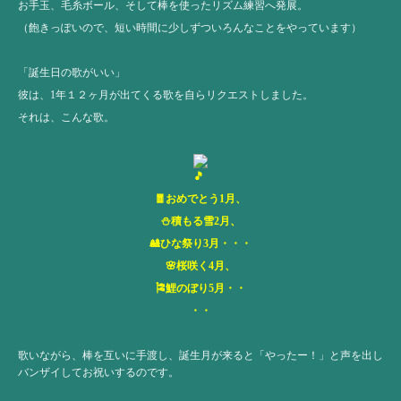
お手玉、毛糸ボール、そして棒を使ったリズム練習へ発展。
（飽きっぽいので、短い時間に少しずついろんなことをやっています）
「誕生日の歌がいい」
彼は、1年１２ヶ月が出てくる歌を自らリクエストしました。
それは、こんな歌。
🧧おめでとう1月、
⛄️積もる雪2月、
🎎ひな祭り3月・・・
🌸桜咲く4月、
🎏鯉のぼり5月・・
・・
歌いながら、棒を互いに手渡し、誕生月が来ると「やったー！」と声を出し
バンザイしてお祝いするのです。