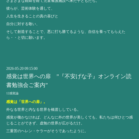
さまざまな経緯を経て児童養護施設へ来た子どもたち。
彼らが、芸術体験を通して、
人生を生きることの真の喜びと
自分に対する敬い、
そして創造することで、悪に打ち勝てるような、自信を養ってもらえた
ら・・と切に願います。
2026-05-20 09:15:00
感覚は世界への扉 ”『不安げな子』オンライン読
書勉強会ご案内”
12感覚論
感覚は「世界への扉」。
外なる世界と内なる世界を橋渡ししている。
感覚が働かなければ、どんなに外の世界が美しくても、私たちは何ひとつ感
じることができず、虚無の世界が広がるだけ。
三重苦のヘレン・ケラーがそうであったように。