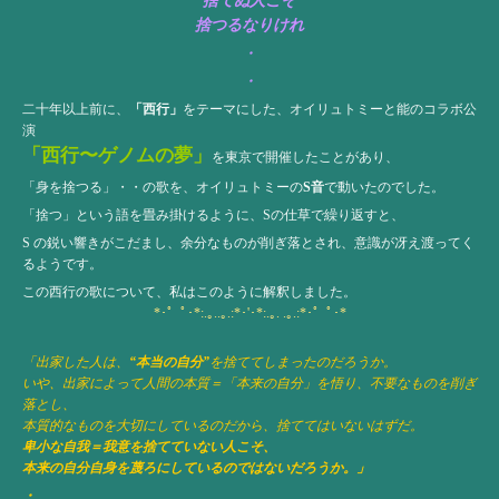
捨てぬ人こそ
捨つるなりけれ
・
・
二十年以上前に、
「西行」
をテーマにした、オイリュトミーと能のコラボ公
演
「西行〜ゲノムの夢」
を東京で開催したことがあり、
「身を捨つる」・・の歌を、オイリュトミーの
S音
で動いたのでした。
「捨つ」という語を畳み掛けるように、Sの仕草で繰り返すと、
S の鋭い響きがこだまし、余分なものが削ぎ落とされ、意識が冴え渡ってく
るようです。
この西行の歌について、私はこのように解釈しました。
*･゜ﾟ･*:.｡..｡.:*･'･*:.｡. .｡.:*･゜ﾟ･*
「出家した人は、
“本当の自分”
を捨ててしまったのだろうか。
いや、出家によって人間の本質＝「本来の自分」を悟り、不要なものを削ぎ
落とし、
本質的なものを大切にしているのだから、捨ててはいないはずだ。
卑小な自我＝我意を捨てていない人こそ、
本来の自分自身を蔑ろにしているのではないだろうか。」
・