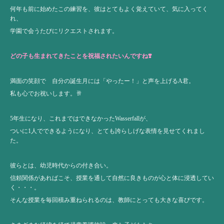
何年も前に始めたこの練習を、彼はとてもよく覚えていて、気に入ってく
れ、
学園で会うたびにリクエストされます。
どの子も生まれてきたことを祝福されたいんですね❣️
満面の笑顔で 自分の誕生月には「やったー！」と声を上げるA君。
私も心でお祝いします。🥂
5年生になり、これまではできなかったWasserfallが、
ついに1人でできるようになり、とても誇らしげな表情を見せてくれまし
た。
彼らとは、幼児時代からの付き合い。
信頼関係があればこそ、授業を通して自然に良きものが心と体に浸透してい
く・・・。
そんな授業を毎回積み重ねられるのは、教師にとっても大きな喜びです。