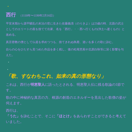
・
西行
（1118年〜1190年2月16日）
平安末期から源平騒乱の末法の世に生きた佐藤義清（のりきよ）は23歳の時、北面の武士
としてのエリートの座を捨てて出家、名を「西行」・・西へ行くもの(浄土へ逝くもの）と
改める。
真言密教の僧として仏道を求めつつも、捨てきれぬ執着、迷いを多くの歌に詠む。
自らの心をひたすら見つめた作品を多く残し、後の松尾芭蕉や北原白秋等に深く影響を与
えた。
・
・
「歌、すなわちこれ、如来の真の形態なり」
これは、西行が
明恵聖人
に語ったとされる、明恵聖人伝に残る歌論の1節で
す。
歌の中に神秘的な真言の力、根源の創造のエネルギーを見出した歌僧の姿が
伺えます。
西行は、
「うた」
を詠むことで、そこに
「ほとけ」
をあらわすことができると考えて
いました。