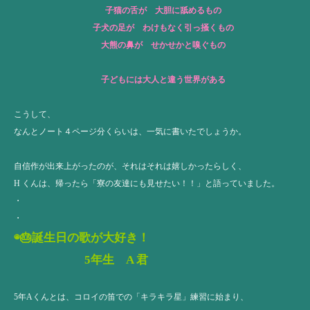
子猫の舌が 大胆に舐めるもの
子犬の足が わけもなく引っ掻くもの
大熊の鼻が せかせかと嗅ぐもの
子どもには大人と違う世界がある
こうして、
なんとノート４ページ分くらいは、一気に書いたでしょうか。
自信作が出来上がったのが、それはそれは嬉しかったらしく、
H くんは、帰ったら「寮の友達にも見せたい！！」と語っていました。
・
・
◉🎂誕生日の歌が大好き！
5年生 A 君
5年Aくんとは、コロイの笛での「キラキラ星」練習に始まり、