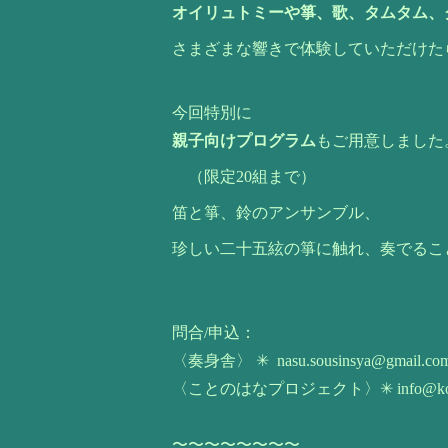
オイリュトミーや箏、歌、タムタム、
さまざまな響きで体験していただけた
今回特別に
親子向けプログラム
もご用意しました
（限定20組まで）
笛と箏、鈴のアンサンブル、
珍しい二十五絃の箏に触れ、奏でるこ
問合/申込：
〈奏身舎〉 ✳︎
nasu.sousinsya@gmail.co
〈ことのはなプロジェクト〉✳︎
info@ko
〜〜〜〜〜〜〜〜