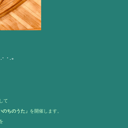
:*･゜ﾟ･*
して
いのちのうた」
を開催します。
を