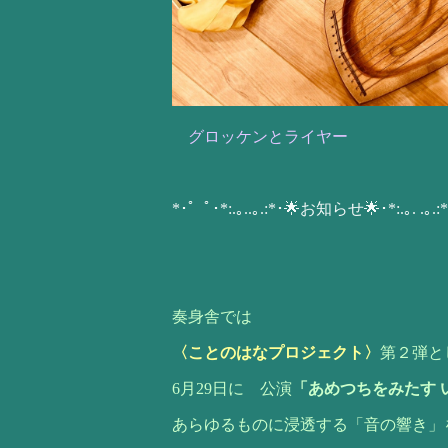
グロッケンとライヤー
*･゜ﾟ･*:.｡..｡.:*･🌟お知らせ🌟･*:.｡. .｡.
奏身舎では
〈ことのはなプロジェクト〉
第２弾と
6月29日に 公演
「あめつちをみたす 
あらゆるものに浸透する「音の響き」